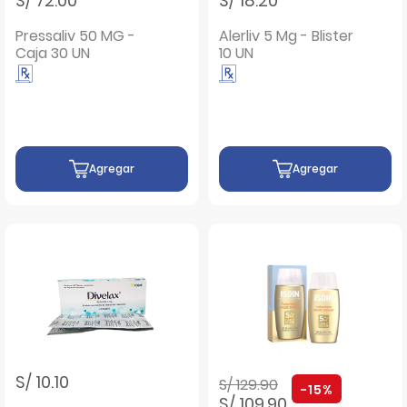
S/ 72.00
S/ 18.20
Pressaliv 50 MG -
Alerliv 5 Mg - Blister
Caja 30 UN
10 UN
Agregar
Agregar
Precio rebajado de
a
S/ 10.10
S/ 129.90
-15%
S/ 109.90