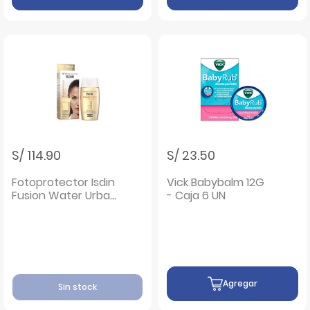
S/ 114.90
S/ 23.50
Fotoprotector Isdin
Vick Babybalm 12G
Fusion Water Urban
- Caja 6 UN
SPF 30 - Frasco
50Ml
Agregar
Sin stock