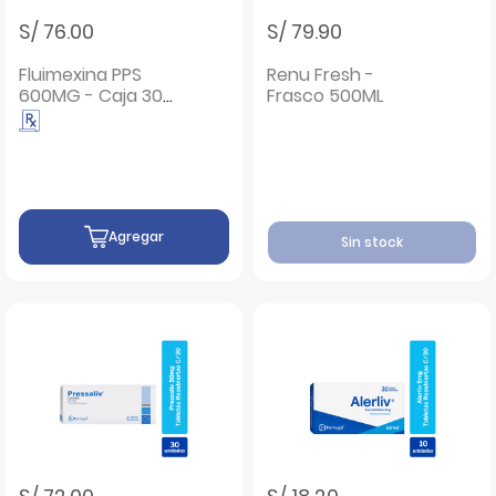
S/ 76.00
S/ 79.90
Fluimexina PPS
Renu Fresh -
600MG - Caja 30
Frasco 500ML
sobres
Agregar
Sin stock