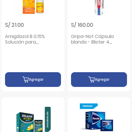
S/ 21.00
S/ 160.00
Amigdazol B 0.15%
Gripa-Not Cápsula
Solución para
blanda - Blister 4
Pulverización Bucal
UN
- Frasco 20 ML
Agregar
Agregar