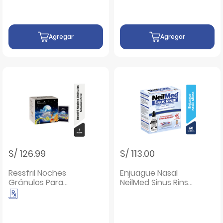
Agregar
Agregar
S/ 126.99
S/ 113.00
Ressfril Noches
Enjuague Nasal
Gránulos Para
NeilMed Sinus Rinse
Solución Oral -
Sobres - Caja 60 UN
Sobre 1 UN