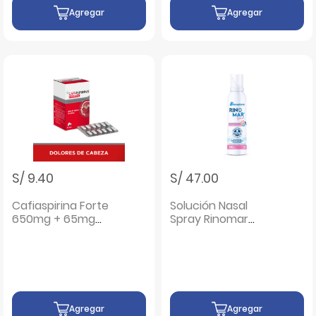
Agregar
Agregar
S/ 9.40
S/ 47.00
Cafiaspirina Forte
Solución Nasal
650mg + 65mg
Spray Rinomar
Tableta - Blíster 12
Babies Isotonico
UN
Higiene Diaria -
Frasco 120 ML
Agregar
Agregar