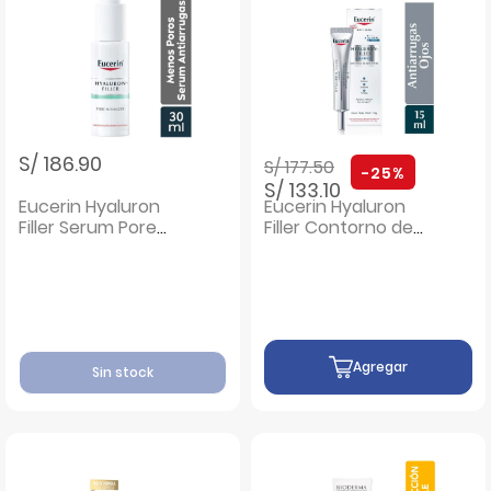
Precio rebajado de
a
S/ 186.90
S/ 177.50
-25%
S/ 133.10
Eucerin Hyaluron
Eucerin Hyaluron
Filler Serum Pore
Filler Contorno de
Minimizer - Frasco
Ojos - Tubo 15 Ml
30 Ml
Agregar
Sin stock