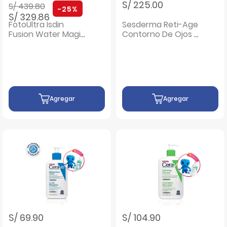
Precio rebajado de
a
S/ 225.00
S/ 439.80
-25%
S/ 329.86
FotoUltra Isdin
Sesderma Reti-Age
Fusion Water Magic
Contorno De Ojos -
Repair Color 50 ML
Tubo 15 ML
& Isdinceutics
Retinal - Pack 2 UN
Agregar
Agregar
S/ 69.90
S/ 104.90