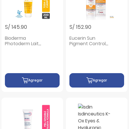
S/ 145.90
S/ 152.90
Bioderma
Eucerin Sun
Photoderm Lait
Pigment Control
Ultra Famille SPF
Anti Manchas Tono
50+ - Frasco 200
Claro - Frasco 50
ML
ML
Agregar
Agregar