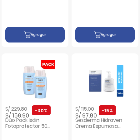
473 ML
236 ML
Agregar
Agregar
Precio rebajado de
a
Precio rebajado de
a
S/ 229.80
S/ 115.00
-30%
-15%
S/ 159.90
S/ 97.80
Dúo Pack Isdin
Sesderma Hidraven
Fotoprotector 50+
Crema Espumosa
Fusion Fluid -
Sin Jabón - Frasco
Frasco 50 ML
300 ML