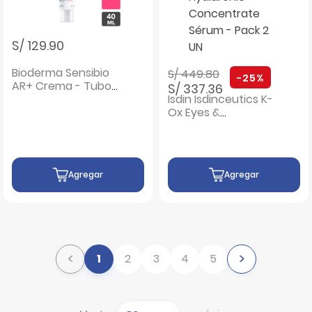
S/ 129.90
Precio rebajado de
a
Bioderma Sensibio
S/ 449.80
-25%
AR+ Crema - Tubo
S/ 337.36
40 ML
Isdin Isdinceutics K-
Ox Eyes &
Hyaluronic
Concentrate
Sérum - Pack 2 UN
Agregar
Agregar
<
>
1
2
3
4
5