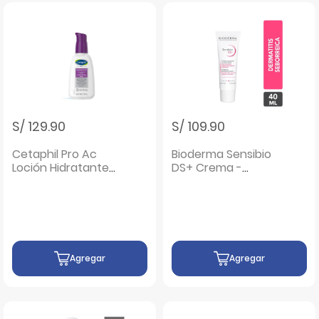
S/ 129.90
S/ 109.90
Cetaphil Pro Ac
Bioderma Sensibio
Loción Hidratante
DS+ Crema -
Fps30 - Frasco 118
Frasco 40 ML
Ml
Agregar
Agregar