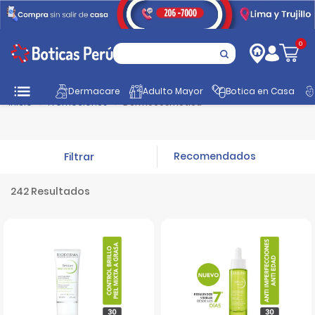
0
Dermacare
Adulto Mayor
Botica en Casa
Inicio
Promociones
Dermocosmética
Filtrar
242 Resultados