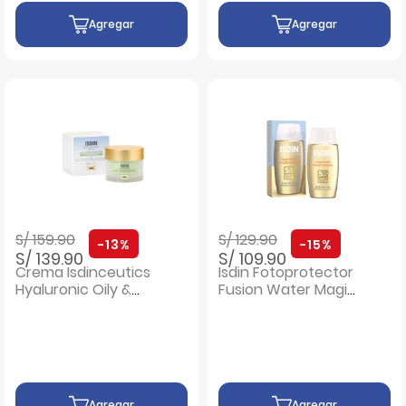
Agregar
Agregar
Precio rebajado de
a
Precio rebajado de
a
S/ 159.90
S/ 129.90
-13%
-15%
S/ 139.90
S/ 109.90
Crema Isdinceutics
Isdin Fotoprotector
Hyaluronic Oily &
Fusion Water Magic
Combination - Pote
Urban SPF 30 -
50Gr
Frasco 50 ML
Agregar
Agregar