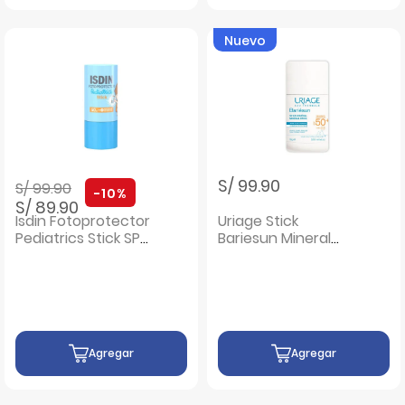
Nuevo
Precio rebajado de
a
S/ 99.90
S/ 99.90
-10%
S/ 89.90
Isdin Fotoprotector
Uriage Stick
Pediatrics Stick SPF
Bariesun Mineral
50 - Frasco 20 Gr
SPF50 - Frasco 18g
Agregar
Agregar