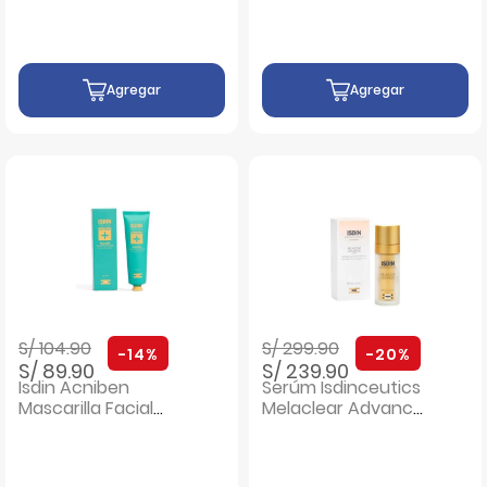
Agregar
Agregar
Precio rebajado de
a
Precio rebajado de
a
S/ 104.90
S/ 299.90
-14%
-20%
S/ 89.90
S/ 239.90
Isdin Acniben
Serúm Isdinceutics
Mascarilla Facial
Melaclear Advance
Purificante -
Isdin - Frasco 30 ML
Frasco 75 Ml