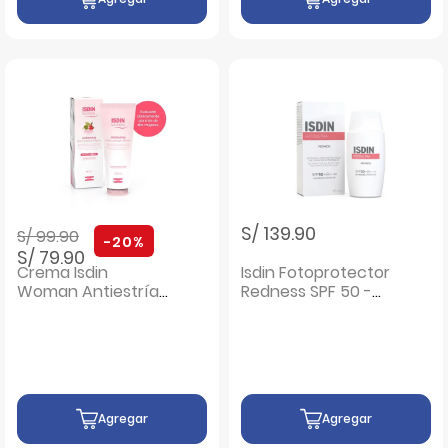
Precio rebajado de
a
S/ 139.90
S/ 99.90
-20%
S/ 79.90
Crema Isdin
Isdin Fotoprotector
Woman Antiestrías
Redness SPF 50 -
- Frasco 250 Ml
Frasco 50 ml
Agregar
Agregar