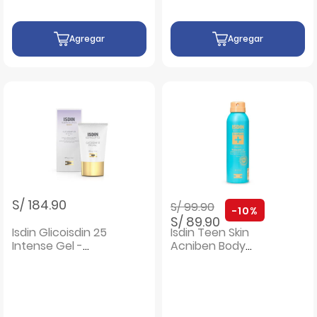
Agregar
Agregar
Precio rebajado de
a
S/ 184.90
S/ 99.90
-10%
S/ 89.90
Isdin Glicoisdin 25
Isdin Teen Skin
Intense Gel -
Acniben Body
Frasco 50 G
Spray - Frasco
150Ml