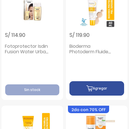
S/ 114.90
S/ 119.90
Fotoprotector Isdin
Bioderma
Fusion Water Urban
Photoderm Fluide
SPF 30 - Frasco
Max Aquafluide
50Ml
Tinte Claire SPF 100
- Frasco 40 ML
Agregar
Sin stock
2do con 70% OFF