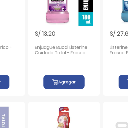
S/ 13.20
S/ 27.
rico -
Enjuague Bucal Listerine
Listerine
Cuidado Total - Frasco
Frasco 
180 ML
r
Agregar