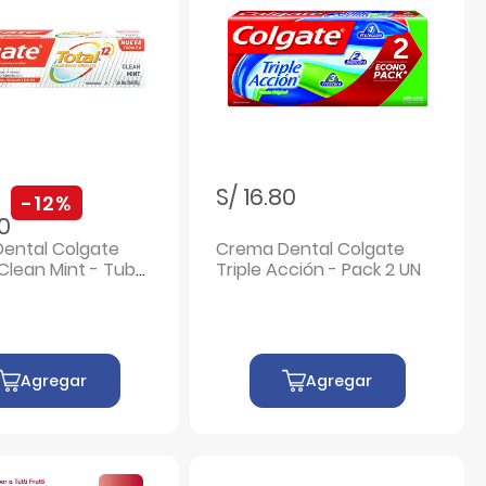
ebajado de
S/ 16.80
-12%
80
ental Colgate
Crema Dental Colgate
 Clean Mint - Tubo
Triple Acción - Pack 2 UN
Agregar
Agregar