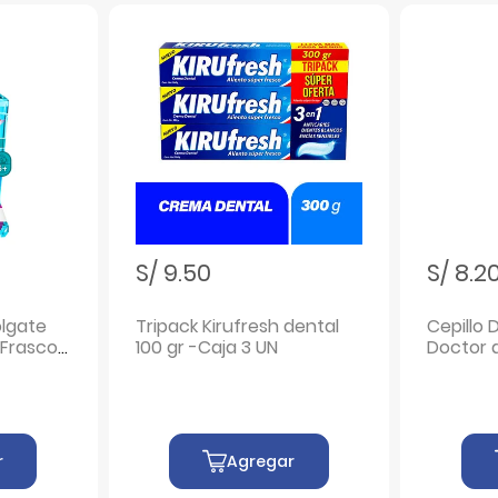
S/ 9.50
S/ 8.2
olgate
Tripack Kirufresh dental
Cepillo 
 Frasco
100 gr -Caja 3 UN
Doctor 
2 UN
r
Agregar