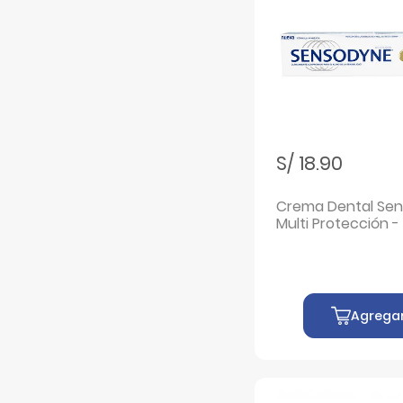
Filtrar por Marcas: Kolynos
Kolynos
Filtrar por Marcas: Listerine
Listerine
Filtrar por Marcas: MYF
MYF
Filtrar por Marcas: Neopan
Neopan
Filtrar por Marcas: No-Bact
No-Bact
S/ 18.90
Filtrar por Marcas: Oral B
Oral B
Crema Dental Se
Filtrar por Marcas: ORAL FRESH
ORAL FRESH
Multi Protección 
Filtrar por Marcas: Oral Fresh
90 G
Oral Fresh
Filtrar por Marcas: Oralgene
Oralgene
Filtrar por Marcas: Ortho Brush
Ortho Brush
Agrega
Filtrar por Marcas: Perioaid
Perioaid
Filtrar por Marcas: Perio Aid
Perio Aid