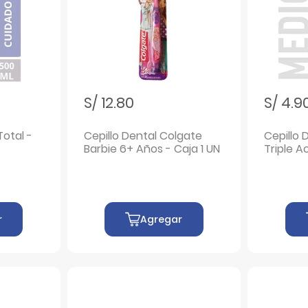
S/ 12.80
S/ 4.9
Total -
Cepillo Dental Colgate
Cepillo 
Barbie 6+ Años - Caja 1 UN
Triple A
r
Agregar