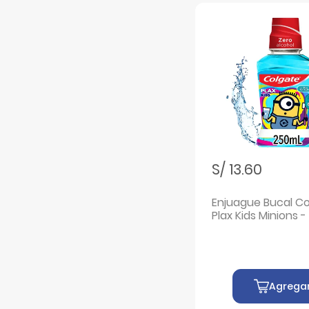
S/ 13.60
Enjuague Bucal C
Plax Kids Minions -
250 ML
Agrega