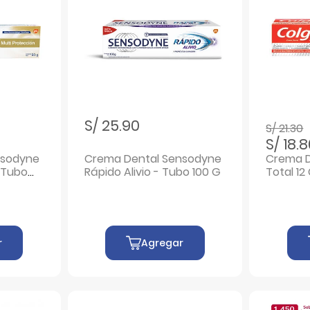
Precio r
a
S/ 25.90
S/ 21.30
S/ 18.
nsodyne
Crema Dental Sensodyne
Crema D
- Tubo
Rápido Alivio - Tubo 100 G
Total 12
150 ML
r
Agregar