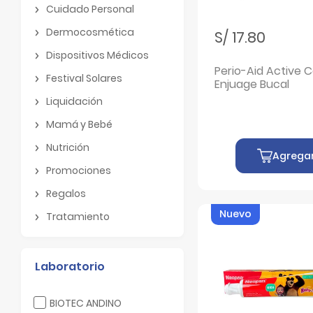
Cuidado Personal
Cuidado Personal
Dermocosmética
S/ 17.80
Dermocosmética
Dispositivos Médicos
Dispositivos Médicos
Perio-Aid Active C
Festival Solares
Enjuage Bucal
Festival Solares
Liquidación
Liquidación
Mamá y Bebé
Mamá y Bebé
Nutrición
Agrega
Nutrición
Promociones
Promociones
Regalos
Regalos
Nuevo
Tratamiento
Tratamiento
Laboratorio
Filtrar por Laboratorio: BIOTEC ANDINO
BIOTEC ANDINO