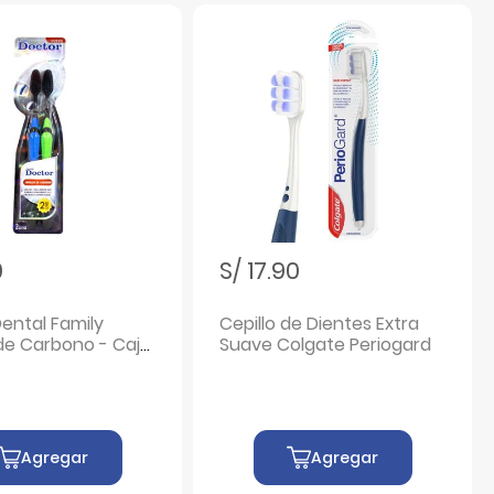
0
S/ 17.90
Dental Family
Cepillo de Dientes Extra
de Carbono - Caja
Suave Colgate Periogard
Agregar
Agregar