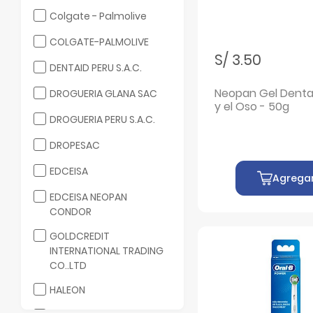
Filtrar por Laboratorio: Colgate - Palmolive
Colgate - Palmolive
Filtrar por Laboratorio: COLGATE-PALMOLIVE
COLGATE-PALMOLIVE
S/ 3.50
Filtrar por Laboratorio: DENTAID PERU S.A.C.
DENTAID PERU S.A.C.
Neopan Gel Denta
Filtrar por Laboratorio: DROGUERIA GLANA SAC
DROGUERIA GLANA SAC
y el Oso - 50g
Filtrar por Laboratorio: DROGUERIA PERU S.A.C.
DROGUERIA PERU S.A.C.
Filtrar por Laboratorio: DROPESAC
DROPESAC
Filtrar por Laboratorio: EDCEISA
EDCEISA
Agrega
Filtrar por Laboratorio: EDCEISA NEOPAN CONDOR
EDCEISA NEOPAN
CONDOR
Filtrar por Laboratorio: GOLDCREDIT INTERNATIONAL TRADIN
GOLDCREDIT
INTERNATIONAL TRADING
CO..LTD
Filtrar por Laboratorio: HALEON
HALEON