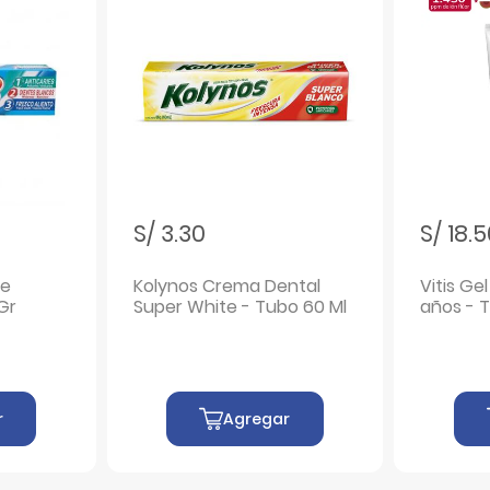
S/ 3.30
S/ 18.
le
Kolynos Crema Dental
Vitis Ge
Gr
Super White - Tubo 60 Ml
años - 
r
Agregar