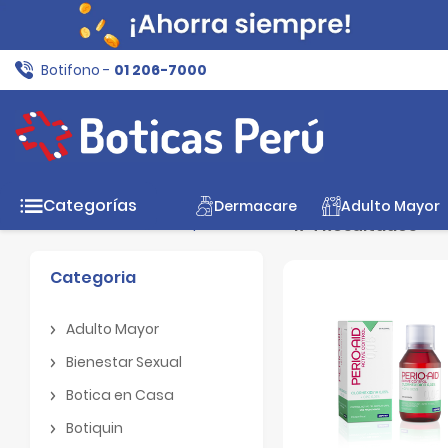
Botifono -
01 206-7000
Inicio
Cuidado Personal
Bucal
Categorías
Dermacare
Adulto Mayor
Filtros
Limpiar filtros
174 Resultados
Categoria
Adulto Mayor
Adulto Mayor
Bienestar Sexual
Bienestar Sexual
Botica en Casa
Botica en Casa
Botiquin
Botiquin