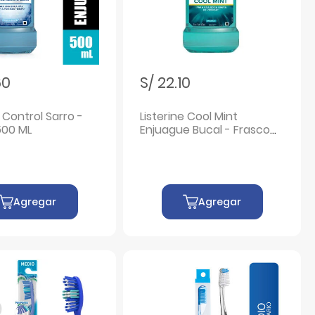
60
S/ 22.10
 Control Sarro -
Listerine Cool Mint
500 ML
Enjuague Bucal - Frasco
500 ML
Agregar
Agregar