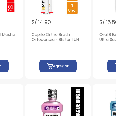
S/ 14.90
S/ 16.
l Masha
Cepillo Ortho Brush
Oral B E
Ortodoncia - Blister 1 UN
Ultra Su
r
Agregar
G CO..LTD