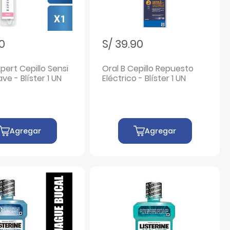
50
S/ 39.90
xpert Cepillo Sensi
Oral B Cepillo Repuesto
ave - Blíster 1 UN
Eléctrico - Blíster 1 UN
Agregar
Agregar