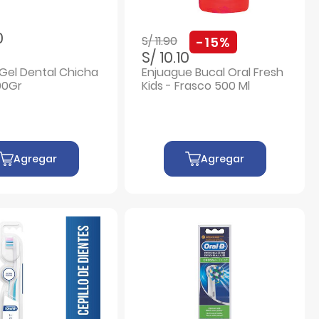
Precio rebajado de
a
0
S/ 11.90
-15%
S/ 10.10
 Gel Dental Chicha
Enjuague Bucal Oral Fresh
90Gr
Kids - Frasco 500 Ml
Agregar
Agregar