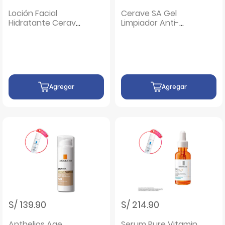
Loción Facial
Cerave SA Gel
Hidratante Cerave
Limpiador Anti-
- Frasco 52 Ml
Rugosidades -
Frasco 236 ML
Agregar
Agregar
S/ 139.90
S/ 214.90
Anthelios Age
Serum Pure Vitamin