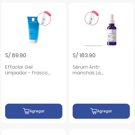
S/ 89.90
S/ 183.90
Effaclar Gel
Sérum Anti-
Limpiador - Frasco
manchas La
200 ML
Roche-Posay Mela
B3 - Frasco 30 ML
Agregar
Agregar