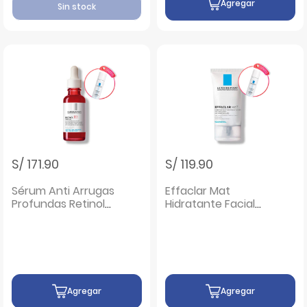
Agregar
Sin stock
S/ 171.90
S/ 119.90
Sérum Anti Arrugas
Effaclar Mat
Profundas Retinol
Hidratante Facial
B3 - Frasco 30ML
Anti-Brillo - Frasco
40 Ml
Agregar
Agregar