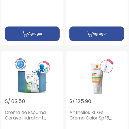
Posay - Frasco 150
Espumoso - Frasco
G
473 ML
Agregar
Agregar
S/ 63.50
S/ 125.90
Crema de Espuma
Anthelios XL Gel
Cerave Hidratante
Crema Color Spf50
- Frasco 236 ML
- Frasco 50 ML