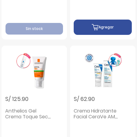
Agregar
Sin stock
S/ 125.90
S/ 62.90
Anthelios Gel
Crema Hidratante
Crema Toque Seco
Facial CeraVe AM
Spf 50 - Frasco 50
SPF 30
ML