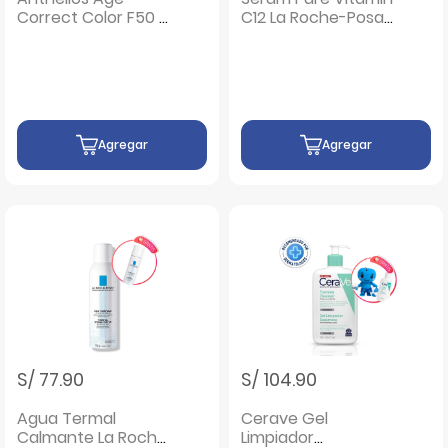
Correct Color F50 -
C12 La Roche-Posay
Frasco 50 Ml
Oil Control
Agregar
Agregar
S/ 77.90
S/ 104.90
Agua Termal
Cerave Gel
Calmante La Roche
Limpiador