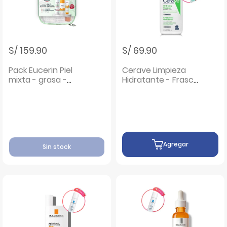
S/ 159.90
S/ 69.90
Pack Eucerin Piel
Cerave Limpieza
mixta - grasa -
Hidratante - Frasco
Neceser 1 UN
236 ML
Agregar
Sin stock