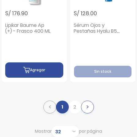
S/ 176.90
S/ 128.00
Lipikar Baume Ap
Sérum Ojos y
(+) - Frasco 400 ML
Pestañas Hyalu B5
- Frasco 15 Ml
Agregar
Sin stock
<
>
1
2
Mostrar
por página
Mostrar