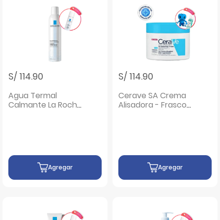
S/ 114.90
S/ 114.90
Agua Termal
Cerave SA Crema
Calmante La Roche
Alisadora - Frasco
Posay - Frasco 300
340 G
ML
Agregar
Agregar