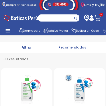
0
Inicio
Promociones
DermoFest
Dermacare
Adulto Mayor
Botica en Casa
Filtrar
33 Resultados