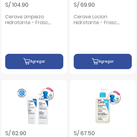
S/ 104.90
S/ 69.90
Cerave Limpieza
Cerave Locion
Hidratante - Frasco
Hidratante - Frasco
473 Ml
236 ML
Agregar
Agregar
S/ 62.90
S/ 67.50