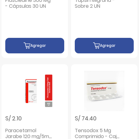
Piascledine 300 Mg
Tapsin Migraña -
- Cápsulas 30 UN
Sobre 2 UN
Agregar
Agregar
S/ 2.10
S/ 74.40
Paracetamol
Tensodox 5 Mg
Jarabe 120 mg/5ml-
Comprimido - Caja