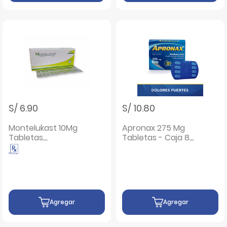
S/ 6.90
S/ 10.80
Montelukast 10Mg
Apronax 275 Mg
Tabletas
Tabletas - Caja 8
Recubiertas -
UN
Blíster 10 UN
Agregar
Agregar