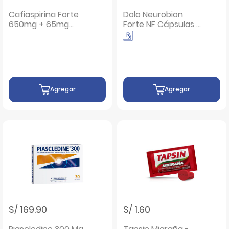
Cafiaspirina Forte
Dolo Neurobion
650mg + 65mg
Forte NF Cápsulas -
Tableta - Blíster 12
Blíster 4 UN
UN
Agregar
Agregar
S/ 169.90
S/ 1.60