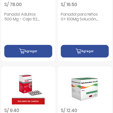
S/ 78.00
S/ 16.50
Panadol Adultos
Panadol para Niños
500 Mg - Caja 52
0+ 100Mg Solución
sobres
Oral Gotas - Frasco
15 ML
Agregar
Agregar
S/ 9.40
S/ 12.40