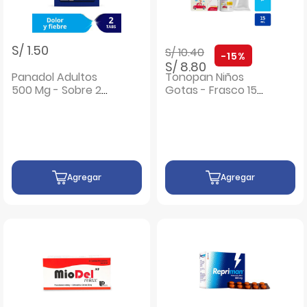
Precio rebajado de
a
S/ 1.50
S/ 10.40
-15%
S/ 8.80
Panadol Adultos
Tonopan Niños
500 Mg - Sobre 2
Gotas - Frasco 15
UN
Ml
Agregar
Agregar