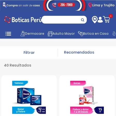
0
Inicio
Botica en Casa
Analgésicos
Medicamentos
Dermacare
Adulto Mayor
Botica en Casa
Filtrar
40 Resultados