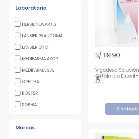
Laboratorio
Filtrar por Laboratorio: HERSIL NOVARTIS
HERSIL NOVARTIS
Filtrar por Laboratorio: LANSIER GLAUCOMA
LANSIER GLAUCOMA
Filtrar por Laboratorio: LANSIER OTC
LANSIER OTC
S/ 119.90
Filtrar por Laboratorio: MEDIFARMA AKOR
MEDIFARMA AKOR
Vigadexa Solución
Filtrar por Laboratorio: MEDIFARMA S.A.
MEDIFARMA S.A.
Oftálmica Esteril 
Filtrar por Laboratorio: OPHTHA
5 ML
OPHTHA
Filtrar por Laboratorio: ROSTER
ROSTER
Filtrar por Laboratorio: SOPHIA
SOPHIA
Sin stock
Marcas