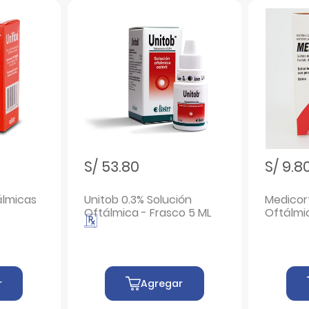
S/ 53.80
S/ 9.8
álmicas
Unitob 0.3% Solución
Medicort
Oftálmica - Frasco 5 ML
Oftálmic
Frasco 2
r
Agregar