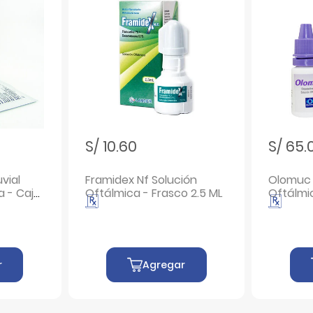
S/ 10.60
S/ 65.
vial
Framidex Nf Solución
Olomuc 
a - Caja
Oftálmica - Frasco 2.5 ML
Oftálmi
r
Agregar