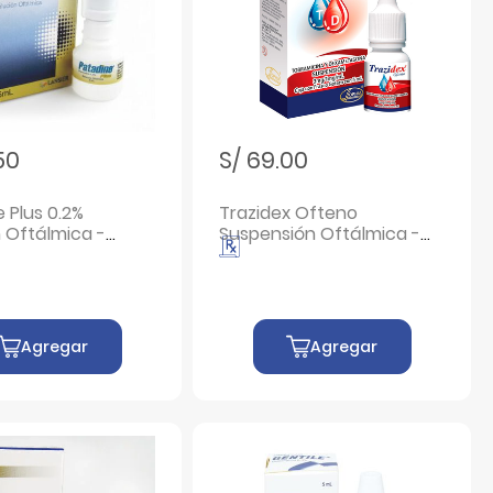
50
S/ 69.00
 Plus 0.2%
Trazidex Ofteno
n Oftálmica -
Suspensión Oftálmica -
5 ML
Frasco 5 ML
Agregar
Agregar