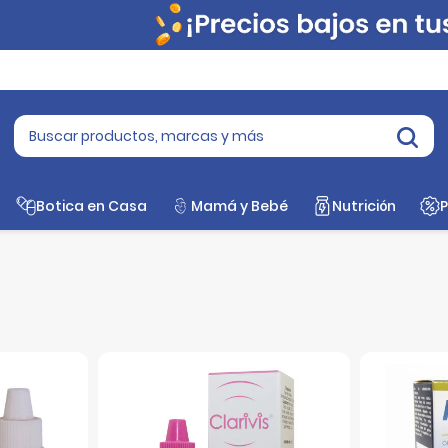
Botica en Casa
Mamá y Bebé
Nutrición