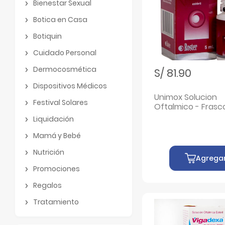
Bienestar Sexual
Bienestar Sexual
Botica en Casa
Botica en Casa
Botiquin
Botiquin
Cuidado Personal
Cuidado Personal
Dermocosmética
S/ 81.90
Dermocosmética
Dispositivos Médicos
Dispositivos Médicos
Unimox Solucion
Festival Solares
Oftalmico - F
Festival Solares
Liquidación
Liquidación
Mamá y Bebé
Mamá y Bebé
Nutrición
Agrega
Nutrición
Promociones
Promociones
Regalos
Regalos
Tratamiento
Tratamiento