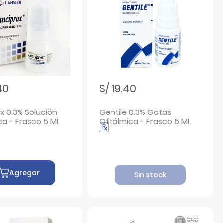
40
S/ 19.40
x 0.3% Solución
Gentile 0.3% Gotas
ca - Frasco 5 ML
Oftálmica - Frasco 5 ML
Agregar
Sin stock