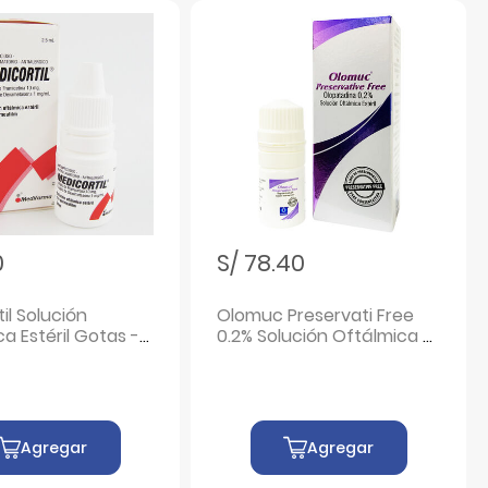
0
S/ 78.40
il Solución
Olomuc Preservati Free
a Estéril Gotas -
0.2% Solución Oftálmica -
.5 ML
Frasco 5 ML
Agregar
Agregar