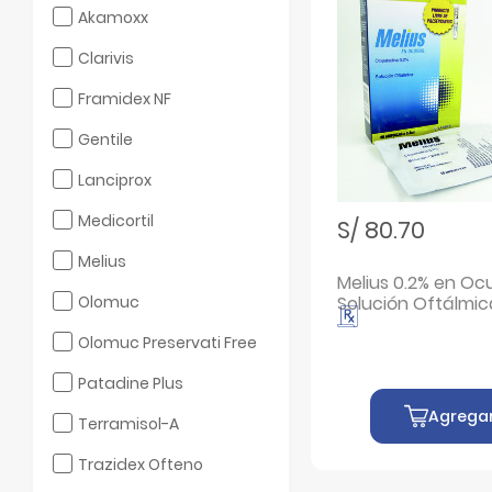
Filtrar por Marcas: Akamoxx
Akamoxx
Filtrar por Marcas: Clarivis
Clarivis
Filtrar por Marcas: Framidex NF
Framidex NF
Filtrar por Marcas: Gentile
Gentile
Filtrar por Marcas: Lanciprox
Lanciprox
Filtrar por Marcas: Medicortil
Medicortil
S/ 80.70
Filtrar por Marcas: Melius
Melius
Melius 0.2% en Ocu
Filtrar por Marcas: Olomuc
Olomuc
Solución Oftálmic
30 UN
Filtrar por Marcas: Olomuc Preservati Free
Olomuc Preservati Free
Filtrar por Marcas: Patadine Plus
Patadine Plus
Agrega
Filtrar por Marcas: Terramisol-A
Terramisol-A
Filtrar por Marcas: Trazidex Ofteno
Trazidex Ofteno