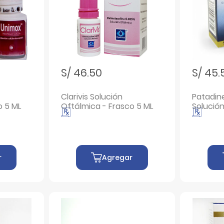
S/ 46.50
S/ 45.
Clarivis Solución
Patadine
rasco 5 ML
Oftálmica - Frasco 5 ML
Solució
Frasco 
r
Agregar