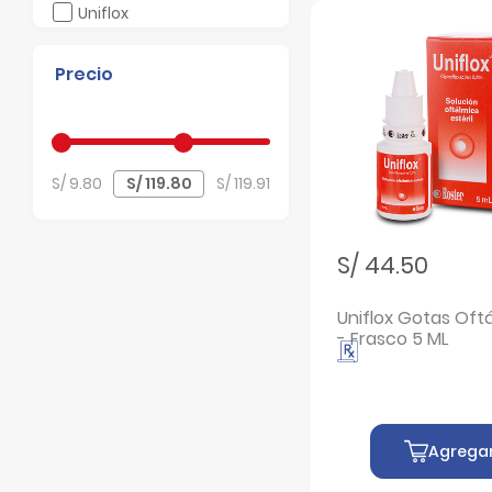
Filtrar por Marcas: Uniflox
Uniflox
Filtrar por Marcas: Unimox
Unimox
Precio
Filtrar por Marcas: Unitob
Unitob
Filtrar por Marcas: Vigadexa
Vigadexa
S/ 9.80
S/ 119.91
S/ 44.50
Uniflox Gotas Oft
- Frasco 5 ML
Agrega