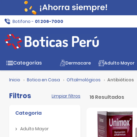
Botifono -
01 206-7000
Categorías
Dermacare
Adulto Mayor
Inicio
Botica en Casa
Oftalmológicos
Antibióticos
Filtros
Limpiar filtros
16 Resultados
Categoria
Adulto Mayor
Adulto Mayor