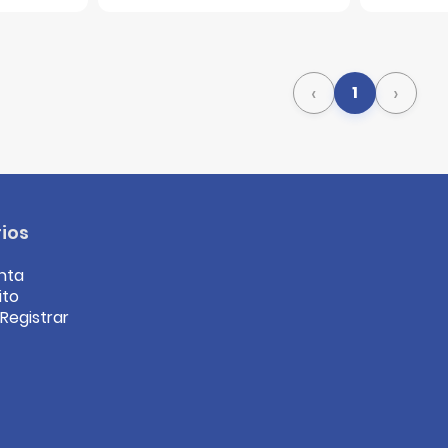
‹
›
1
ios
nta
ito
/Registrar