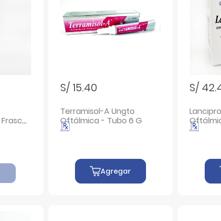
S/ 15.40
S/ 42.
Terramisol-A Ungto
Lancipro
- Frasco
Oftálmica - Tubo 6 G
Oftálmi
Agregar