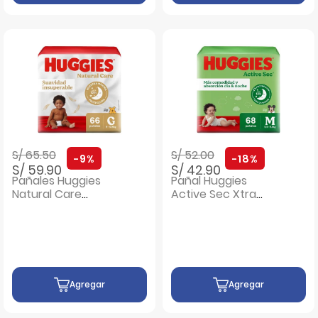
Precio rebajado de
a
Precio rebajado de
a
S/ 65.50
S/ 52.00
-9%
-18%
S/ 59.90
S/ 42.90
Pañales Huggies
Pañal Huggies
Natural Care
Active Sec Xtra
Bigpack Talla G -
Flex Talla M - Bolsa
Bolsa 66 UN
68 UN
Agregar
Agregar