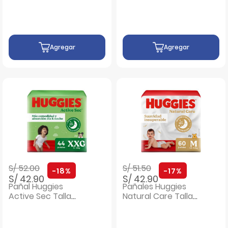
Agregar
Agregar
Precio rebajado de
a
Precio rebajado de
a
S/ 52.00
S/ 51.50
-18%
-17%
S/ 42.90
S/ 42.90
Pañal Huggies
Pañales Huggies
Active Sec Talla
Natural Care Talla
XXG - Bolsa 44 UN
M - Bolsa 60 UN