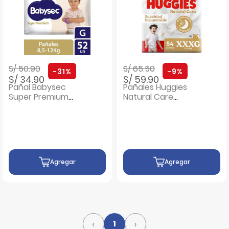
Precio rebajado de
a
Precio rebajado de
a
S/ 50.90
S/ 65.50
-31%
-9%
S/ 34.90
S/ 59.90
Pañal Babysec
Pañales Huggies
Super Premium
Natural Care
Talla G - Bolsa 52
Bigpack Talla XXXG
UN
- Bolsa 54 UN
Agregar
Agregar
‹
›
1