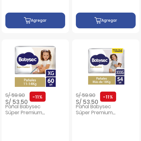
Agregar
Agregar
Precio rebajado de
a
Precio rebajado de
a
S/ 59.90
S/ 59.90
-11%
-11%
S/ 53.50
S/ 53.50
Pañal Babysec
Pañal Babysec
Súper Premium
Súper Premium
Talla XG - Bolsa 60
Packetón talla
UN
XXXG - Bolsa 54 UN