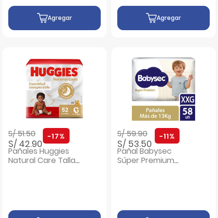
Agregar
Agregar
Precio rebajado de
a
Precio rebajado de
a
S/ 51.50
S/ 59.90
-17%
-11%
S/ 42.90
S/ 53.50
Pañales Huggies
Pañal Babysec
Natural Care Talla
Súper Premium
G - Bolsa 52 UN
Talla XXG - Bolsa
58 UN