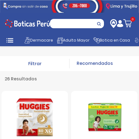
0
Inicio
Promociones
Mamá y Bebé
Pañales para bebés
Dermacare
Adulto Mayor
Botica en Casa
Filtrar
26 Resultados