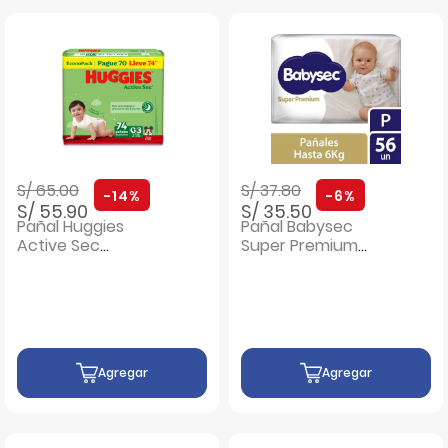
Precio rebajado de
a
Precio rebajado de
a
S/ 65.00
S/ 37.80
-14%
-6%
S/ 55.90
S/ 35.50
Pañal Huggies
Pañal Babysec
Active Sec
Super Premium
EconoPack Talla G
Talla P - Bolsa 56
- Bolsa 74 UN
UN
Agregar
Agregar