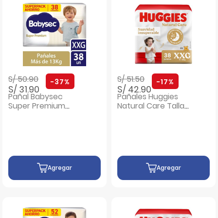
Precio rebajado de
a
Precio rebajado de
a
S/ 50.90
S/ 51.50
-37%
-17%
S/ 31.90
S/ 42.90
Pañal Babysec
Pañales Huggies
Super Premium
Natural Care Talla
Talla XXG - Bolsa 38
XXG - Bolsa 38 UN
UN
Agregar
Agregar