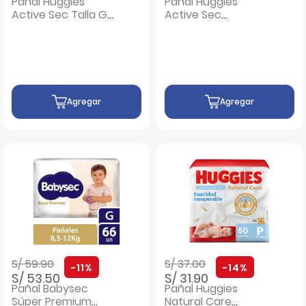
Pañal Huggies
Pañal Huggies
Active Sec Talla G -
Active Sec
Bolsa 58 UN
EconoPack Talla XG
- Bolsa 74 UN
Agregar
Agregar
Precio rebajado de
a
Precio rebajado de
a
S/ 59.90
S/ 37.00
-11%
-14%
S/ 53.50
S/ 31.90
Pañal Babysec
Pañal Huggies
Súper Premium
Natural Care