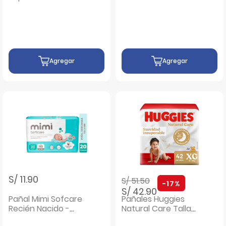
Talla G - Bolsa 66
Primeros Días -
UN
Bolsa 50UN
Agregar
Agregar
Precio rebajado de
a
S/ 11.90
S/ 51.50
-17%
S/ 42.90
Pañal Mimi Sofcare
Pañales Huggies
Recién Nacido -
Natural Care Talla
Bolsa 20 UN
XG - Bolsa 42 UN