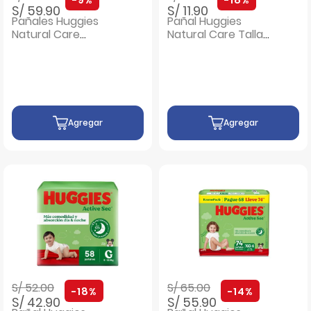
S/ 59.90
S/ 11.90
Pañales Huggies
Pañal Huggies
Natural Care
Natural Care Talla
Bigpack Talla XXG -
R/N - Bolsa 20UN
Bolsa 58 UN
Agregar
Agregar
Precio rebajado de
a
Precio rebajado de
a
S/ 52.00
S/ 65.00
-18%
-14%
S/ 42.90
S/ 55.90