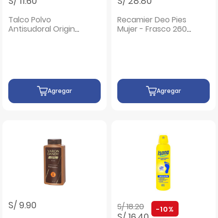
S/ 11.60
S/ 28.80
Talco Polvo
Recamier Deo Pies
Antisudoral Original
Mujer - Frasco 260
75 G - Pack 2 UN
Ml
Agregar
Agregar
Precio rebajado de
a
S/ 9.90
S/ 18.20
-10%
S/ 16.40