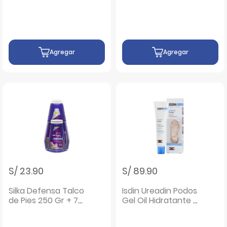
Frasco 150 ML
Agregar
Agregar
S/ 23.90
S/ 89.90
Silka Defensa Talco
Isdin Ureadin Podos
de Pies 250 Gr + 75
Gel Oil Hidratante -
Gr - Pack 2 UN
Tubo 75 Ml