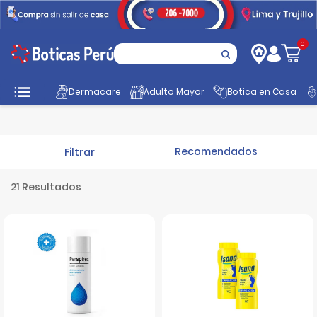
0
Dermacare
Adulto Mayor
Botica en Casa
Inicio
Cuidado Personal
Talcos y Deos
Filtrar
21 Resultados