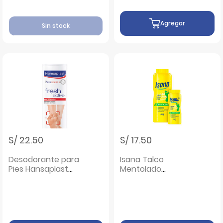
Agregar
Sin stock
S/ 22.50
S/ 17.50
Desodorante para
Isana Talco
Pies Hansaplast
Mentolado
Fresh Active -
240G+60G - Pack 2
Frasco 150 ML
UN