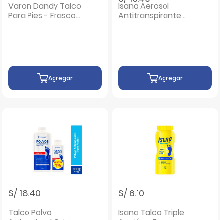
Varon Dandy Talco
Isana Aerosol
Para Pies - Frasco
Antitranspirante
80 G
Para Pies 48 Hrs -
Frasco 150 Ml
Agregar
Agregar
S/ 18.40
S/ 6.10
Talco Polvo
Isana Talco Triple