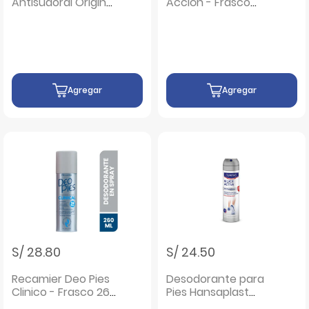
Antisudoral Original
Acción - Frasco
300Gr + 75Gr -
60Gr
Pack 2 UN
Agregar
Agregar
S/ 28.80
S/ 24.50
Recamier Deo Pies
Desodorante para
Clinico - Frasco 260
Pies Hansaplast
ML
Silver Active -