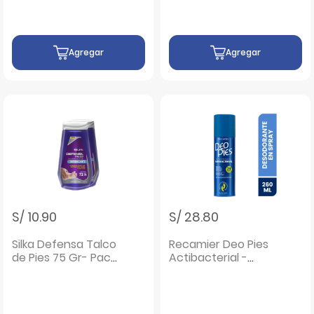
Agregar
Agregar
S/ 10.90
S/ 28.80
Silka Defensa Talco
Recamier Deo Pies
de Pies 75 Gr- Pack
Actibacterial -
2 UN
Frasco 260 ML