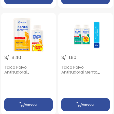
S/ 18.40
S/ 11.60
Talco Polvo
Talco Polvo
Antisudoral
Antisudoral Mentol
Alcanfor - Pack 2
75 G - Pack 2 UN
UN
Agregar
Agregar