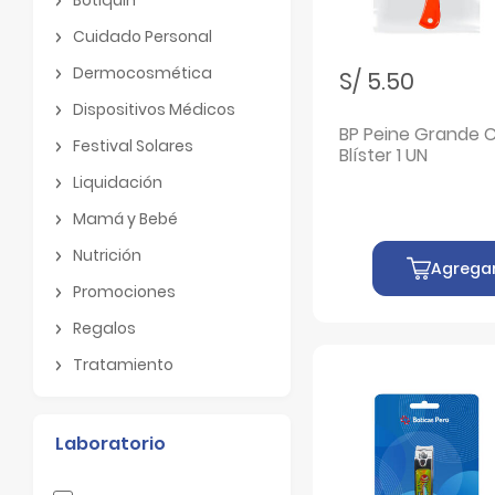
Botiquin
Cuidado Personal
Cuidado Personal
Dermocosmética
S/ 5.50
Dermocosmética
Dispositivos Médicos
Dispositivos Médicos
BP Peine Grande C
Festival Solares
Blíster 1 UN
Festival Solares
Liquidación
Liquidación
Mamá y Bebé
Mamá y Bebé
Nutrición
Agrega
Nutrición
Promociones
Promociones
Regalos
Regalos
Tratamiento
Tratamiento
Laboratorio