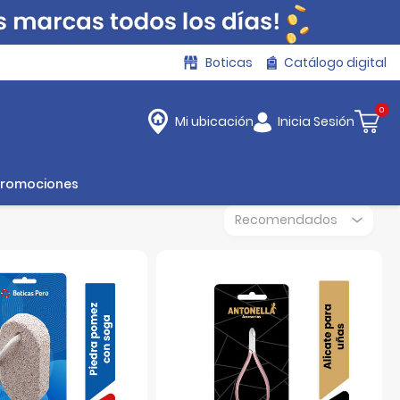
Boticas
Catálogo digital
0
Inicia Sesión
Mi ubicación
Promociones