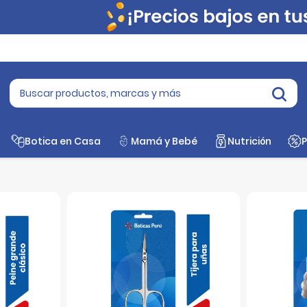
esorios Para Cuidado Personal
Botica en Casa
Mamá y Bebé
Nutrición