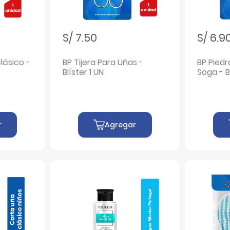
S/ 7.50
S/ 6.9
lásico -
BP Tijera Para Uñas -
BP Pied
Blíster 1 UN
Soga - B
r
Agregar