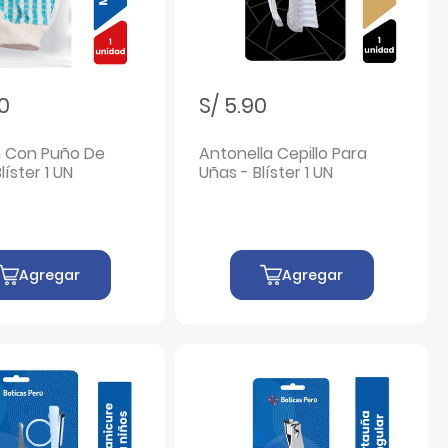
50
S/ 5.90
n Con Puño De
Antonella Cepillo Para
líster 1 UN
Uñas - Blíster 1 UN
Agregar
Agregar