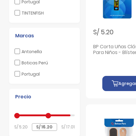
Filtrar por Laboratorio: Portugal
Portugal
Filtrar por Laboratorio: TINTENFISH
TINTENFISH
S/ 5.20
Marcas
BP Corta Uñas Clá
Filtrar por Marcas: Antonella
Antonella
Para Niños - Blíster
Filtrar por Marcas: Boticas Perú
Boticas Perú
Filtrar por Marcas: Portugal
Portugal
Agrega
Precio
S/ 5.20
S/ 17.01