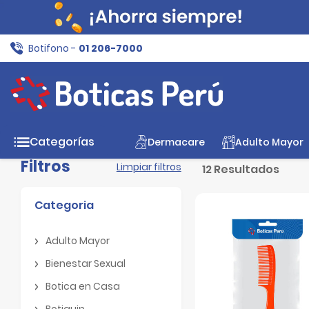
Botifono -
01 206-7000
Inicio
Cuidado Personal
Maquillaje y Accesorios
Acc
Categorías
Dermacare
Adulto Mayor
Filtros
Limpiar filtros
12 Resultados
Categoria
Adulto Mayor
Adulto Mayor
Bienestar Sexual
Bienestar Sexual
Botica en Casa
Botica en Casa
Botiquin