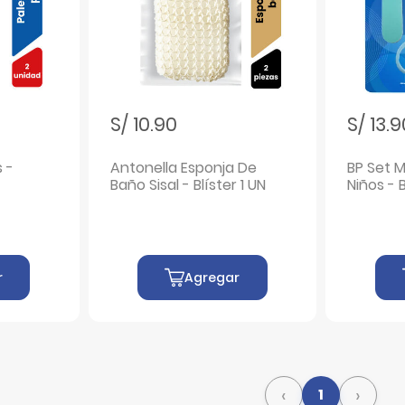
S/ 10.90
S/ 13.
 -
Antonella Esponja De
BP Set 
Baño Sisal - Blíster 1 UN
Niños - 
r
Agregar
‹
›
1