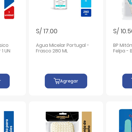
S/ 17.00
S/ 10.
sico
Agua Micelar Portugal -
BP Mitó
 1 UN
Frasco 280 ML
Felpa - B
r
Agregar