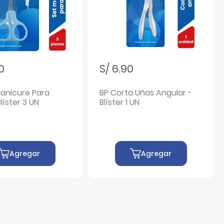
90
S/ 6.90
Manicure Para
BP Corta Uñas Angular -
Blíster 3 UN
Blíster 1 UN
Agregar
Agregar