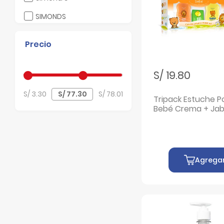
Filtrar por Marcas: SIMONDS
SIMONDS
Filtrar por Marcas: ZAIDMAN
ZAIDMAN
Precio
Filtrar por Marcas: Zaidman
Zaidman
S/ 19.80
S/ 3.30
S/ 78.01
Tripack Estuche P
Bebé Crema + Ja
Natural + Shampoo
3 UN
Agrega