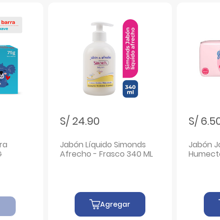
S/ 24.90
S/ 6.5
ra
Jabón Líquido Simonds
Jabón J
G
Afrecho - Frasco 340 ML
Humecta
G
Agregar