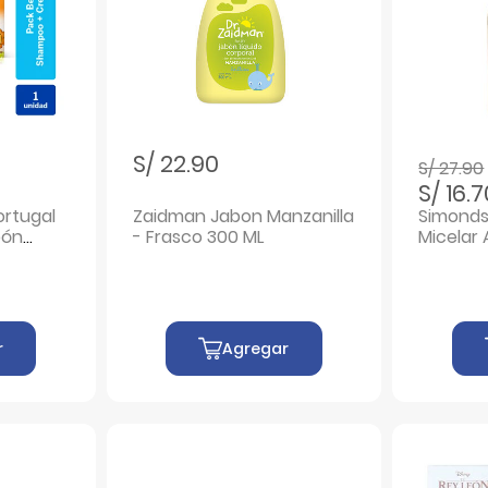
Precio r
S/ 22.90
S/ 27.90
S/ 16.
ortugal
Zaidman Jabon Manzanilla
Simonds
bón
- Frasco 300 ML
Micelar 
 - Caja
Frasco 
r
Agregar