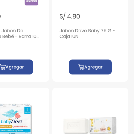
0
S/ 4.80
t Jabón De
Jabon Dove Baby 75 G -
a Bebé - Barra 100
Caja 1UN
Agregar
Agregar