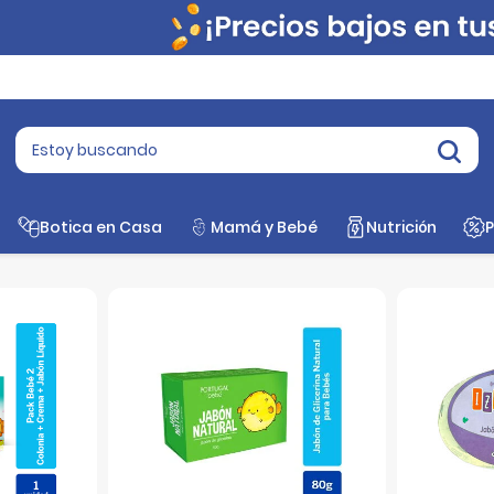
Botica en Casa
Mamá y Bebé
Nutrición