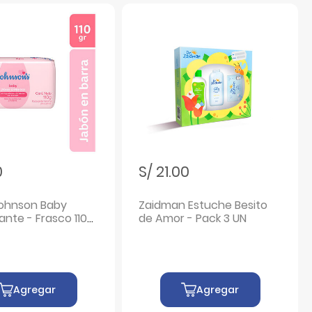
0
S/ 21.00
ohnson Baby
Zaidman Estuche Besito
nte - Frasco 110
de Amor - Pack 3 UN
Agregar
Agregar