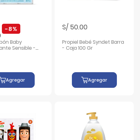
ebajado de
a
S/ 50.00
-8%
0
bón Baby
Propiel Bebé Syndet Barra
nte Sensible -
- Caja 100 Gr
UN
Agregar
Agregar