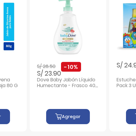
Precio rebajado de
a
S/ 24.
S/ 26.50
-10%
S/ 23.90
vena
Dove Baby Jabón Líquido
Estuche 
aja 80 G
Humectante - Frasco 400
Pack 3 
Ml
r
Agregar