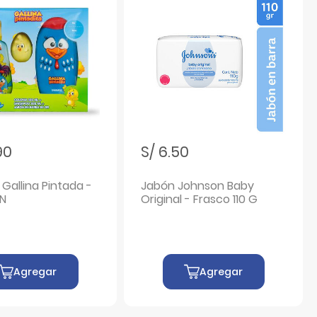
90
S/ 6.50
Gallina Pintada -
Jabón Johnson Baby
UN
Original - Frasco 110 G
Agregar
Agregar