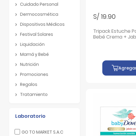
Botiquin
Cuidado Personal
Cuidado Personal
Dermocosmética
S/ 19.90
Dermocosmética
Dispositivos Médicos
Dispositivos Médicos
Tripack Estuche P
Festival Solares
Bebé Crema + Ja
Festival Solares
Líquido + Colonia 
Liquidación
UN
Liquidación
Mamá y Bebé
Mamá y Bebé
Nutrición
Agrega
Nutrición
Promociones
Promociones
Regalos
Regalos
Tratamiento
Tratamiento
Laboratorio
Filtrar por Laboratorio: GO TO MARKET S.A.C
GO TO MARKET S.A.C