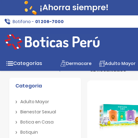
Botifono -
01 206-7000
Inicio
Mamá y Bebé
Aseo Infantil
Jabones
Categorías
Dermacare
Adulto Mayor
Filtros
Limpiar filtros
32 Resultados
Categoria
Adulto Mayor
Adulto Mayor
Bienestar Sexual
Bienestar Sexual
Botica en Casa
Botica en Casa
Botiquin