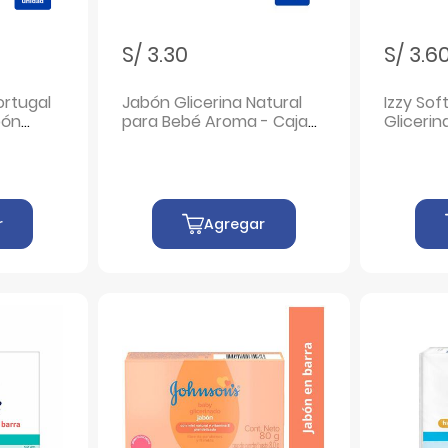
S/ 3.30
S/ 3.6
ortugal
Jabón Glicerina Natural
Izzy Sof
bón
para Bebé Aroma - Caja
Glicerin
- Caja 3
80 G
Gr
r
Agregar