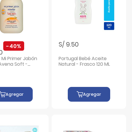
ebajado de
a
S/ 9.50
-40%
70
 Mi Primer Jabón
Portugal Bebé Aceite
Avena Soft -
Natural - Frasco 120 ML
340 ML
Agregar
Agregar