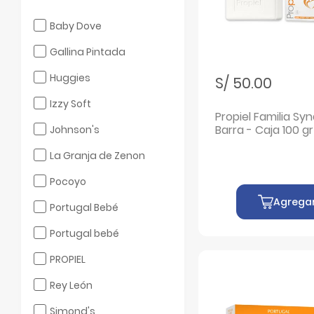
Filtrar por Marcas: Baby Dove
Baby Dove
Filtrar por Marcas: Gallina Pintada
Gallina Pintada
Filtrar por Marcas: Huggies
Huggies
S/ 50.00
Filtrar por Marcas: Izzy Soft
Izzy Soft
Propiel Familia Sy
Filtrar por Marcas: Johnson's
Barra - Caja 100 gr
Johnson's
Filtrar por Marcas: La Granja de Zenon
La Granja de Zenon
Filtrar por Marcas: Pocoyo
Pocoyo
Agrega
Filtrar por Marcas: Portugal Bebé
Portugal Bebé
Filtrar por Marcas: Portugal bebé
Portugal bebé
Filtrar por Marcas: PROPIEL
PROPIEL
Filtrar por Marcas: Rey León
Rey León
Filtrar por Marcas: Simond's
Simond's