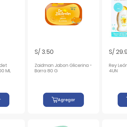
S/ 3.50
S/ 29.
ndet
Zaidman Jabon Glicerina -
Rey Leó
00 ML
Barra 80 G
4UN
r
Agregar