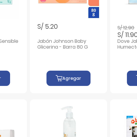
Precio r
S/ 5.20
S/ 12.90
S/ 11.9
Sensible
Jabón Johnson Baby
Dove Ja
Glicerina - Barra 80 G
Humecta
Pack 3 
r
Agregar