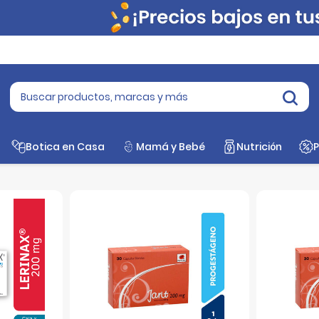
Botica en Casa
Mamá y Bebé
Nutrición