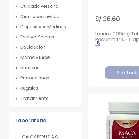
Botiquin
Cuidado Personal
Cuidado Personal
Dermocosmética
S/ 26.60
Dermocosmética
Dispositivos Médicos
Dispositivos Médicos
Lerinax 200mg Ta
Festival Solares
Recubiertas - Caja
Festival Solares
Liquidación
Liquidación
Mamá y Bebé
Mamá y Bebé
Nutrición
Sin stock
Nutrición
Promociones
Promociones
Regalos
Regalos
Tratamiento
Tratamiento
Laboratorio
Filtrar por Laboratorio: CALOX PERU S.A.C
CALOX PERU S.A.C