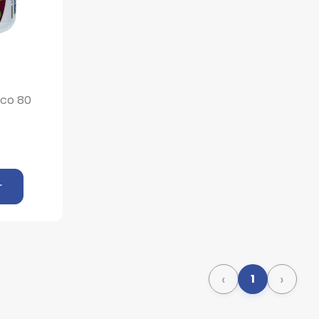
sco 80
r
‹
›
1