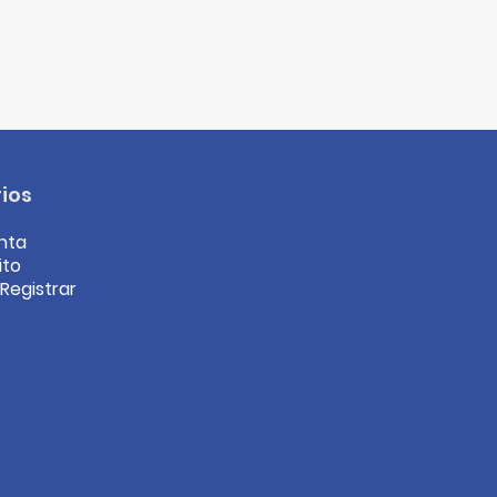
ios
nta
ito
/Registrar