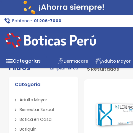
Botifono -
01 206-7000
Inicio
Tratamiento
Hormonales
Categorías
Dermacare
Adulto Mayor
Filtros
Limpiar filtros
5 Resultados
Categoria
Adulto Mayor
Adulto Mayor
Bienestar Sexual
Bienestar Sexual
Botica en Casa
Botica en Casa
Botiquin