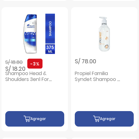
Precio rebajado de
a
S/ 78.00
S/ 18.80
-3%
S/ 18.20
Shampoo Head &
Propiel Familia
Shoulders 3en1 For
Syndet Shampoo -
Men - Frasco 375
Frasco 500 ML
ML
Agregar
Agregar