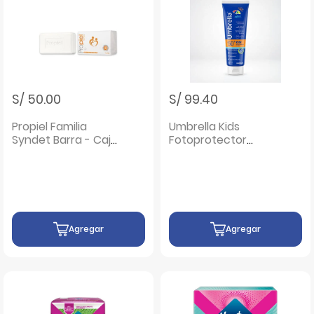
S/ 50.00
S/ 99.40
Propiel Familia
Umbrella Kids
Syndet Barra - Caja
Fotoprotector
100 gr
Emulsión SPF 50
Uva - Tubo 120 G
Agregar
Agregar