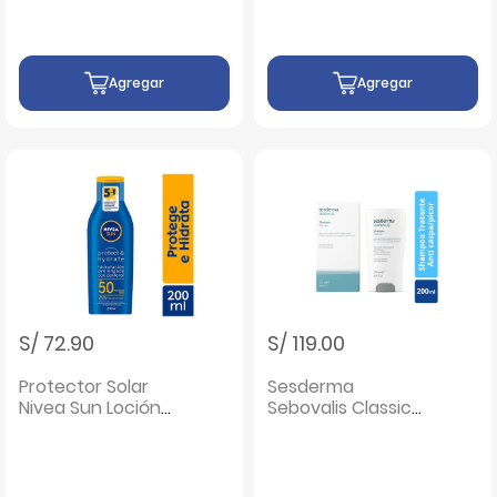
Agregar
Agregar
S/ 72.90
S/ 119.00
Protector Solar
Sesderma
Nivea Sun Loción
Sebovalis Classic
FPS50 - Frasco 200
Champu Tratante
ML
- Frasco 200 ML