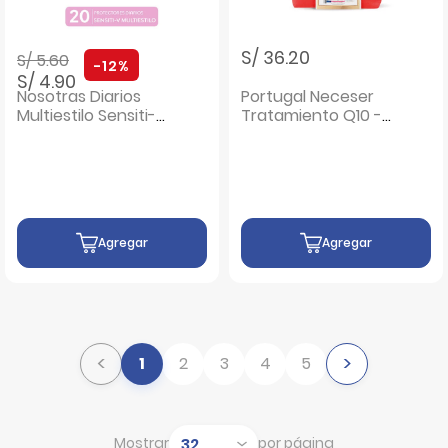
Precio rebajado de
a
S/ 36.20
S/ 5.60
-12%
S/ 4.90
Nosotras Diarios
Portugal Neceser
Multiestilo Sensiti-V
Tratamiento Q10 -
- Caja 20 UN
Pack 3 UN
Agregar
Agregar
<
>
1
2
3
4
5
Mostrar
por página