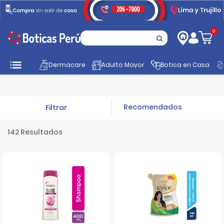
0
Dermacare
Adulto Mayor
Botica en Casa
Inicio
Promociones
Cuidado Personal
Filtrar
142 Resultados