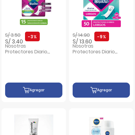
Precio rebajado de
a
Precio rebajado de
a
S/ 3.50
S/ 14.90
-3%
-9%
S/ 3.40
S/ 13.60
Nosotras
Nosotras
Protectores Diarios
Protectores Diarios
Desodorante -
Largo - Bolsa 50 UN
Bolsa 15 UN
Agregar
Agregar