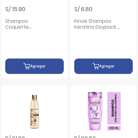
S/ 15.90
S/ 6.80
Shampoo
Kinoé Shampoo
Coquette
Keratina Doypack -
Colágeno &
Sachet 190ML
Keratina - Frasco
400ml
Agregar
Agregar