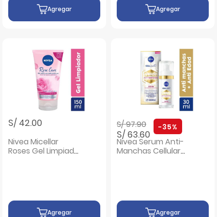
Agregar
Agregar
Precio rebajado de
a
S/ 42.00
S/ 97.90
-35%
S/ 63.60
Nivea Micellar
Nivea Serum Anti-
Roses Gel Limpiador
Manchas Cellular
- Frasco 150 Ml
Luminous - Frasco
30 Ml
Agregar
Agregar