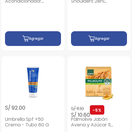
Acondicionador
Shoulders 2en1
Herbolaria - Frasco
Suave y Manejable
415 ML
-Frasco 375 ML
Agregar
Agregar
Precio rebajado de
a
S/ 92.00
S/ 11.10
-5%
S/ 10.60
Umbrella Spf +50
Palmolive Jabón
Crema - Tubo 60 G
Avena y Azúcar 110
G - Pack 3 UN