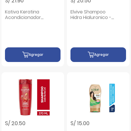
S/ 21.90
S/ 20.50
Kativa Keratina
Elvive Shampoo
Acondicionador
Hidra Hialuronico -
250 Ml - Frasco 250
Frasco 370 ML
ML
Agregar
Agregar
S/ 20.50
S/ 15.00