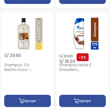
Precio rebajado de
a
S/ 29.90
S/ 18.80
-3%
S/ 18.20
Shampoo Tío
Shampoo Head &
Nacho Coco -
Shoulders
Frasco 415 ML
Protección Caída -
Frasco 375 ML
Agregar
Agregar