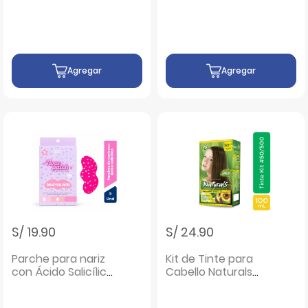
Agregar
Agregar
S/ 19.90
S/ 24.90
Parche para nariz
Kit de Tinte para
con Ácido Salicílico
Cabello Naturals
Beau Visage - Caja
#50/500 Castaño
5 UN
Claro - Caja 100ML