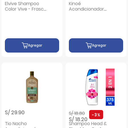
Elvive Shampoo
Kinoé
Color Vive - Frasco
Acondicionador
370 ML
Keratina
Reparacón -
Frasco 530 ML
Agregar
Agregar
Precio rebajado de
a
S/ 29.90
S/ 18.80
-3%
S/ 18.20
Tio Nacho
Shampoo Head &