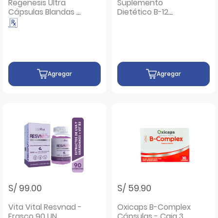
Regenesis Ultra
Suplemento
Cápsulas Blandas -
Dietético B-12
Caja 30 UN
1000mcg FinaVida
Tabletas - Frasco
60 Un
Agregar
Agregar
S/ 99.00
S/ 59.90
Vita Vital Resvnad -
Oxicaps B-Complex
Frasco 90 UN
Cápsulas - Caja 30