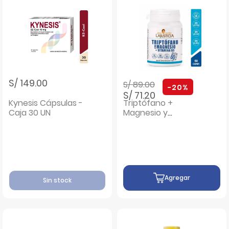
Precio rebajado de
a
S/ 149.00
S/ 89.00
-20%
S/ 71.20
Kynesis Cápsulas -
Triptófano +
Caja 30 UN
Magnesio y
Vitamina B6
Comprimidos -
Pote 60 UN
Agregar
Sin stock