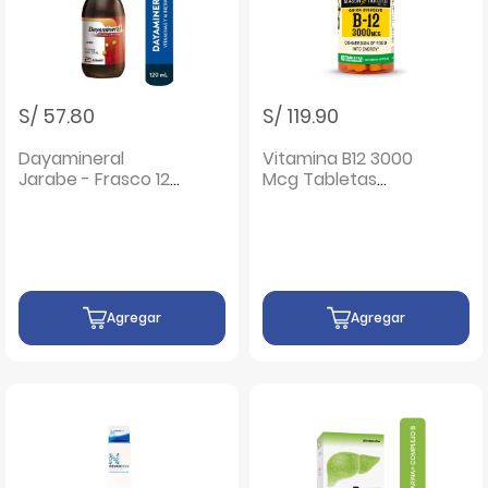
S/ 57.80
S/ 119.90
Dayamineral
Vitamina B12 3000
Jarabe - Frasco 120
Mcg Tabletas
Ml
Sublinguales Sabor
Dulce - Frasco 60
UN
Agregar
Agregar