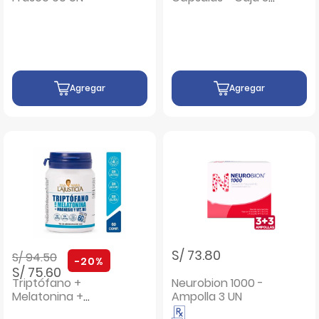
UN
Agregar
Agregar
Precio rebajado de
a
S/ 73.80
S/ 94.50
-20%
S/ 75.60
Triptófano +
Neurobion 1000 -
Melatonina +
Ampolla 3 UN
Magnesio y