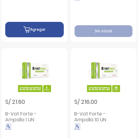
Vitamina B6
Comprimidos -
Pote 60 UN
Agregar
Sin stock
S/ 21.60
S/ 216.00
B-Vat Forte -
B-Vat Forte -
Ampolla 1 UN
Ampolla 10 UN