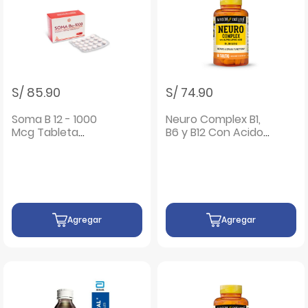
S/ 85.90
S/ 74.90
Soma B 12 - 1000
Neuro Complex B1,
Mcg Tableta
B6 y B12 Con Acido
Sublingual - Blíster
Alfa Lipoico -
10 UN
Frasco 60 UN
Agregar
Agregar