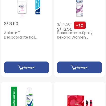
Precio rebajado de
a
S/ 8.50
S/ 14.50
-7%
S/ 13.50
Aclara-T
Desodorante Spray
Desodorante Roll
Rexona Women
On - Frasco 50 Ml
Active Emotion -
Frasco 150 ML
Agregar
Agregar