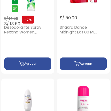
Precio rebajado de
a
S/ 50.00
S/ 14.50
-7%
S/ 13.50
Desodorante Spray
Shakira Dance
Rexona Women
Midnight Edt 80 ML
Bamboo & Aloe
& Deo 150 ML - Pack
Vera - Frasco 150ML
2 un
Agregar
Agregar