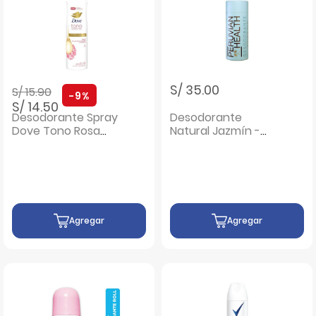
Precio rebajado de
a
S/ 35.00
S/ 15.90
-9%
S/ 14.50
Desodorante Spray
Desodorante
Dove Tono Rosa
Natural Jazmín -
Uniforme - Frasco
Barra 79 G
150 Ml
Agregar
Agregar