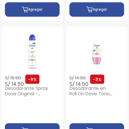
Agregar
Agregar
Precio rebajado de
a
Precio rebajado de
a
S/ 15.90
S/ 14.90
-9%
-3%
S/ 14.50
S/ 14.50
Desodorante Spray
Desodorante en
Dove Original -
Roll On Dove Tono
Frasco 150 ML
Coco - Frasco 50
ML