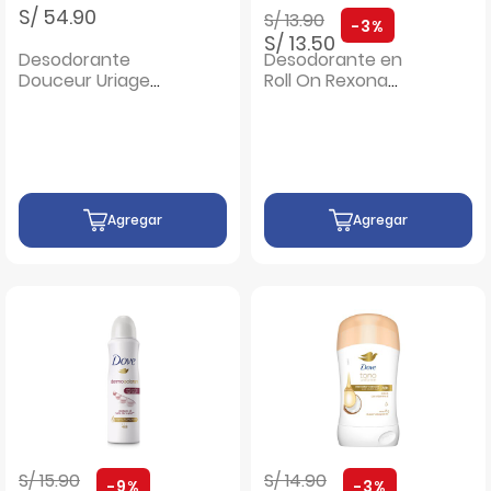
Precio rebajado de
a
S/ 54.90
S/ 13.90
-3%
S/ 13.50
Desodorante
Desodorante en
Douceur Uriage
Roll On Rexona
EAU Thermale -
Women Active
Frasco 50 ML
Emotion - Frasco
50 ML
Agregar
Agregar
Precio rebajado de
a
Precio rebajado de
a
S/ 15.90
S/ 14.90
-9%
-3%