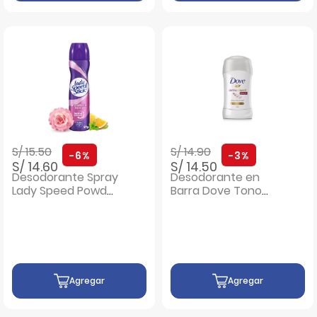
Precio rebajado de
a
Precio rebajado de
a
S/ 15.50
S/ 14.90
-6%
-3%
S/ 14.60
S/ 14.50
Desodorante Spray
Desodorante en
Lady Speed Powder
Barra Dove Tono
Fresh - Frasco 150
Aceite Caléndula -
ML
Frasco 45 G
Agregar
Agregar