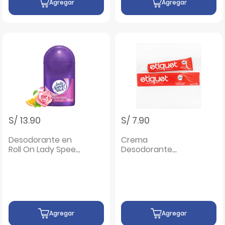
Agregar
Agregar
S/ 13.90
S/ 7.90
Desodorante en
Crema
Roll On Lady Speed
Desodorante
Powder Fresh -
Antitranspirante
Frasco 50 ML
Etiquet - Tubo 36 G
Agregar
Agregar