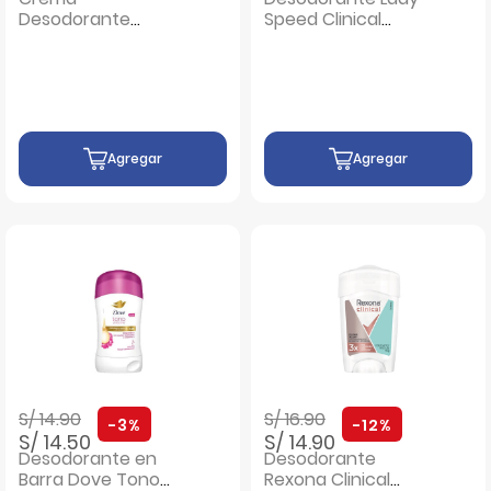
Desodorante
Speed Clinical
Antitranspirante
Practitube - Tubo
Etiquet - Tubo 75 G
100 G
Agregar
Agregar
Precio rebajado de
a
Precio rebajado de
a
S/ 14.90
S/ 16.90
-3%
-12%
S/ 14.50
S/ 14.90
Desodorante en
Desodorante
Barra Dove Tono
Rexona Clinical