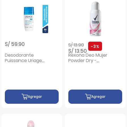
Precio rebajado de
a
S/ 59.90
S/ 13.90
-3%
S/ 13.50
Desodorante
Rexona Deo Mujer
Puissance Uriage
Powder Dry -
EAU Thermale -
Frasco 58 G
Frasco 50 ML
Agregar
Agregar