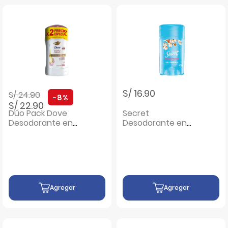
Precio rebajado de
a
S/ 16.90
S/ 24.90
-8%
S/ 22.90
Dúo Pack Dove
Secret
Desodorante en
Desodorante en
Barra Tono Aceite
Gel Invisible Cotton
Caléndula - Frasco
- Frasco 45 G
45 G
Agregar
Agregar