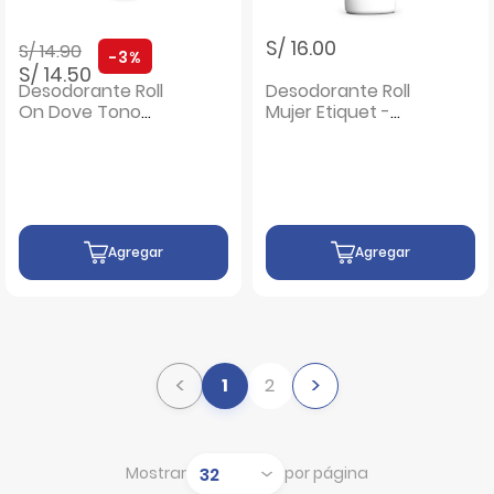
Precio rebajado de
a
S/ 16.00
S/ 14.90
-3%
S/ 14.50
Desodorante Roll
Desodorante Roll
On Dove Tono
Mujer Etiquet -
Aceite Caléndula -
Frasco 50 G
Frasco 50 ML
Agregar
Agregar
<
>
1
2
Mostrar
por página
Mostrar