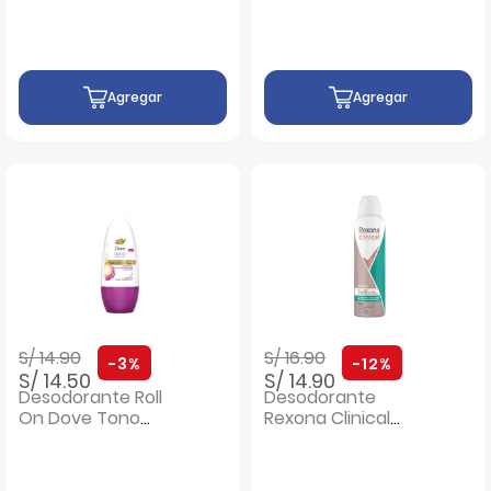
Agregar
Agregar
Precio rebajado de
a
Precio rebajado de
a
S/ 14.90
S/ 16.90
-3%
-12%
S/ 14.50
S/ 14.90
Desodorante Roll
Desodorante
On Dove Tono
Rexona Clinical
Orquidea Uniforme
Refresh Aerosol -
- Frasco 50 ML
Frasco 150 ML