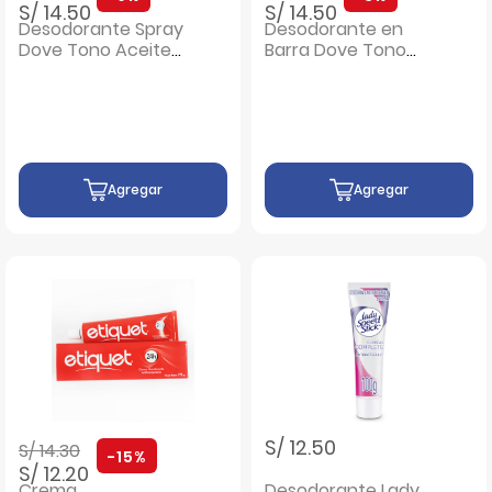
S/ 14.50
S/ 14.50
Desodorante Spray
Desodorante en
Dove Tono Aceite
Barra Dove Tono
Caléndula - Frasco
Coco - Frasco 45 G
150 ML
Agregar
Agregar
Precio rebajado de
a
S/ 12.50
S/ 14.30
-15%
S/ 12.20
Crema
Desodorante Lady