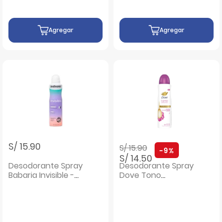
Agregar
Agregar
Precio rebajado de
a
S/ 15.90
S/ 15.90
-9%
S/ 14.50
Desodorante Spray
Desodorante Spray
Babaria Invisible -
Dove Tono
Frasco 200 Ml
Orquidea Uniforme
- Frasco 150 ML