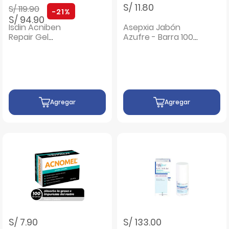
Precio rebajado de
a
S/ 11.80
S/ 119.90
-21%
S/ 94.90
Isdin Acniben
Asepxia Jabón
Repair Gel
Azufre - Barra 100
Limpiador Facial -
G
Frasco 180 ML
Agregar
Agregar
S/ 7.90
S/ 133.00