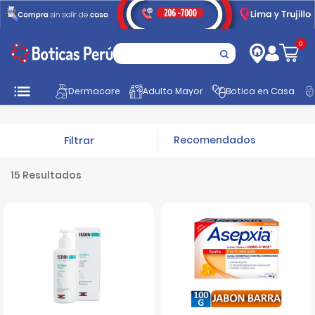
0
Inicio
Cuidado Personal
Facial
Acné
Dermacare
Adulto Mayor
Botica en Casa
Filtrar
15 Resultados