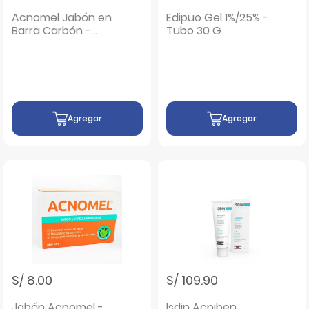
Acnomel Jabón en
Edipuo Gel 1%/25% -
Barra Carbón -
Tubo 30 G
Barra 100 G
Agregar
Agregar
S/ 8.00
S/ 109.90
Jabón Acnomel -
Isdin Acniben