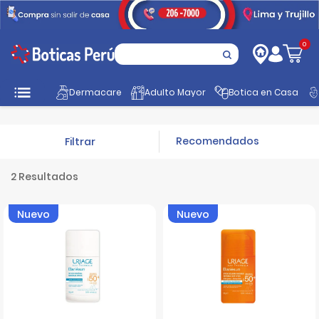
0
Inicio
Promociones
Dermocosmética
Uriage
Dermacare
Adulto Mayor
Botica en Casa
Filtrar
2 Resultados
Nuevo
Nuevo