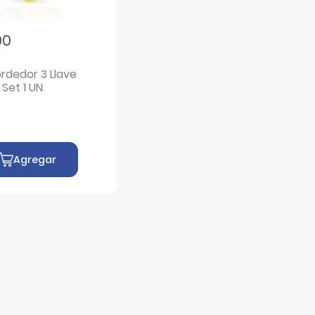
90
rdedor 3 Llave
 Set 1 UN
Agregar