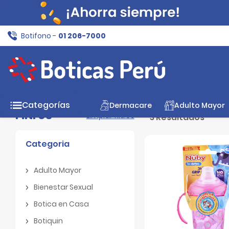
Botifono -
01 206-7000
Inicio
Mamá y Bebé
Biberones Tetinas y Chupones
Categorías
Dermacare
Adulto Mayor
Filtros
Limpiar filtros
3 Resultados
Categoria
Adulto Mayor
Adulto Mayor
Bienestar Sexual
Bienestar Sexual
Botica en Casa
Botica en Casa
Botiquin