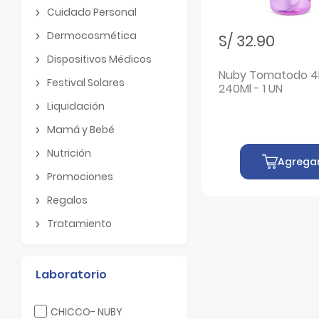
Botiquin
Cuidado Personal
Cuidado Personal
Dermocosmética
S/ 32.90
Dermocosmética
Dispositivos Médicos
Dispositivos Médicos
Nuby Tomatodo 4M + X
Festival Solares
240Ml - 1 UN
Festival Solares
Liquidación
Liquidación
Mamá y Bebé
Mamá y Bebé
Nutrición
Agrega
Nutrición
Promociones
Promociones
Regalos
Regalos
Tratamiento
Tratamiento
Laboratorio
Filtrar por Laboratorio: CHICCO- NUBY
CHICCO- NUBY