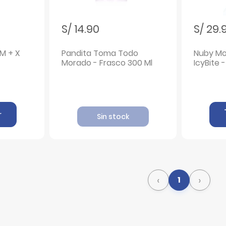
S/ 14.90
S/ 29.
Pandita Toma Todo
Nuby Mo
Morado - Frasco 300 Ml
IcyBite -
r
Sin stock
‹
›
1