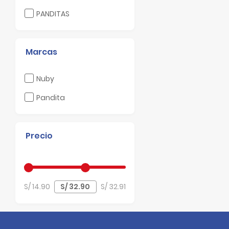
Filtrar por Laboratorio: PANDITAS
PANDITAS
Marcas
Filtrar por Marcas: Nuby
Nuby
Filtrar por Marcas: Pandita
Pandita
Precio
S/ 14.90
S/ 32.91