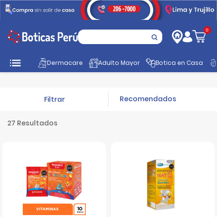
0
Inicio
Mamá y Bebé
Vitaminas Niños
Dermacare
Adulto Mayor
Botica en Casa
Filtrar
27 Resultados