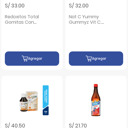
S/ 33.00
S/ 32.00
Redoxitos Total
Nat C Yummy
Gomitas Con
Gummyz Vit C.
Vitaminas - Caja 10
Caramelos Sabor
UN
Mandarina - Caja
25 Bolsitas
Agregar
Agregar
S/ 40.50
S/ 21.70