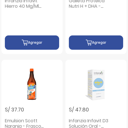
Infanzia Infavit
Galleta Proteica
Hierro 40 Mg/Ml
Nutri H + DHA -
Solución Oral-
Unidad 1 UN
Frasco 30 ml
Agregar
Agregar
S/ 37.70
S/ 47.80
Emulsion Scott
Infanzia Infavit D3
Naranja - Frasco
Solución Oral -