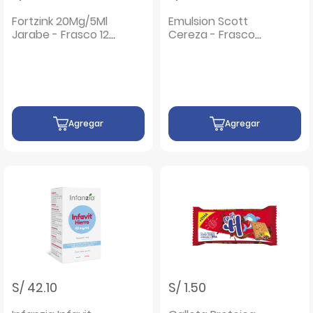
Fortzink 20Mg/5Ml
Emulsion Scott
Jarabe - Frasco 120
Cereza - Frasco
ML
200 Ml
Agregar
Agregar
S/ 42.10
S/ 1.50