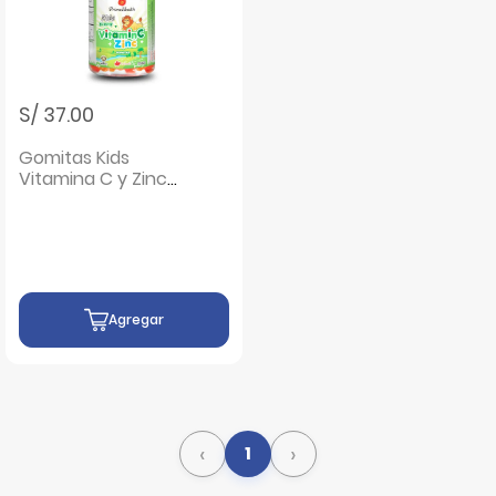
S/ 37.00
Gomitas Kids
Vitamina C y Zinc
Gomitas - Frasco
60 UN
Agregar
‹
›
1