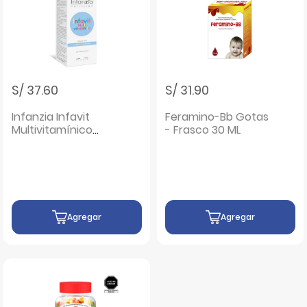
S/ 37.60
S/ 31.90
Infanzia Infavit
Feramino-Bb Gotas
Multivitamínico
- Frasco 30 ML
Solución Oral -
Frasco 30 ML
Agregar
Agregar