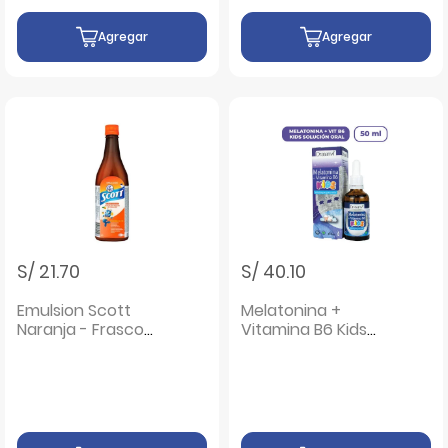
Agregar
Agregar
S/ 21.70
S/ 40.10
Emulsion Scott
Melatonina +
Naranja - Frasco
Vitamina B6 Kids
200 Ml
Solución Oral -
Frasco 50 ML