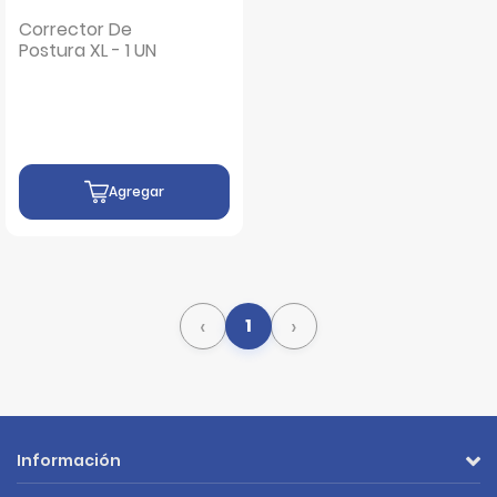
Corrector De
Postura XL - 1 UN
Agregar
‹
›
1
Información