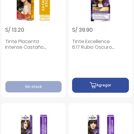
S/ 13.20
S/ 39.90
Tinte Placenta
Tinte Excellence
Intense Castaño
6.17 Rubio Oscuro
Oscuro 3.0 - Caja 1
Cenizo Mate - Caja
UN
1UN
Agregar
Sin stock