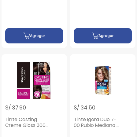
5-68 Chocolate -
#50/500 Castaño
Caja 1 UN
Claro - Caja 100ML
Agregar
Agregar
S/ 37.90
S/ 34.50
Tinte Casting
Tinte Igora Duo 7-
Creme Gloss 300
00 Rubio Mediano -
Castaño Oscuro -
Caja 1UN
Caja 1 UN