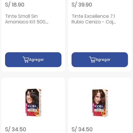
S/ 18.90
S/ 39.90
Tinte Smoll Sin
Tinte Excellence 7.1
Amoniaco Kit 500
Rubio Cenizo - Caja
Castaño Claro -
1 UN
Caja 1 UN
Agregar
Agregar
S/ 34.50
S/ 34.50