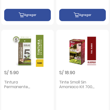
- Sarchet 25 ML
Agregar
Agregar
S/ 5.90
S/ 18.90
Tintura
Tinte Smoll Sin
Permanente
Amoniaco Kit 700
Shampoo Color
Rubio - Caja 1 UN
Rubio Issue Express
5 Min - Sarchet 25
ML