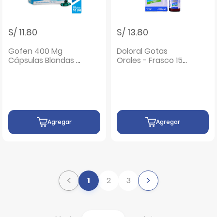
S/ 11.80
S/ 13.80
Gofen 400 Mg
Doloral Gotas
Cápsulas Blandas -
Orales - Frasco 15
Blíster 10 UN
ML
Agregar
Agregar
<
>
1
2
3