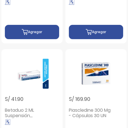
UN
Tableta Recubierta
- Caja 100 UN
Agregar
Agregar
S/ 41.90
S/ 169.90
Betaduo 2 ML
Piascledine 300 Mg
Suspensión
- Cápsulas 30 UN
Inyectable - Caja 1
UN