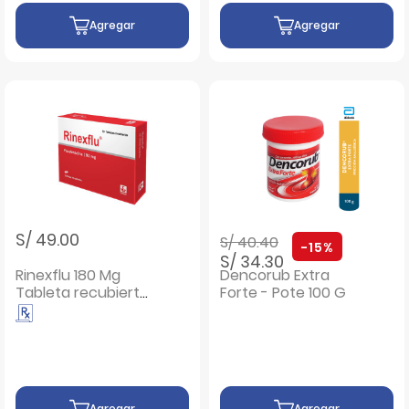
Agregar
Agregar
Precio rebajado de
a
S/ 49.00
S/ 40.40
-15%
S/ 34.30
Rinexflu 180 Mg
Dencorub Extra
Tableta recubierta
Forte - Pote 100 G
- Caja 10 UN
Agregar
Agregar