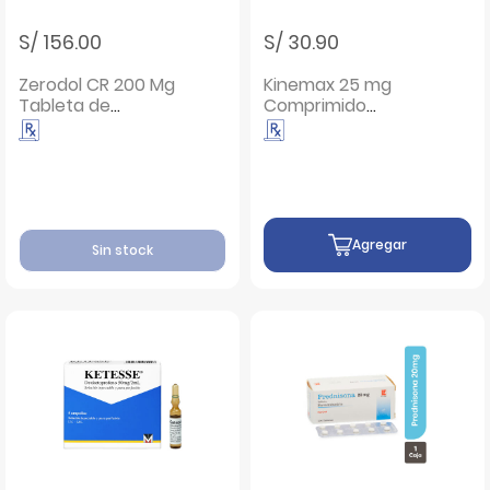
S/ 156.00
S/ 30.90
Zerodol CR 200 Mg
Kinemax 25 mg
Tableta de
Comprimido
Liberación
Recubierto - Caja
Controlada - Caja
10 UN
30 UN
Agregar
Sin stock