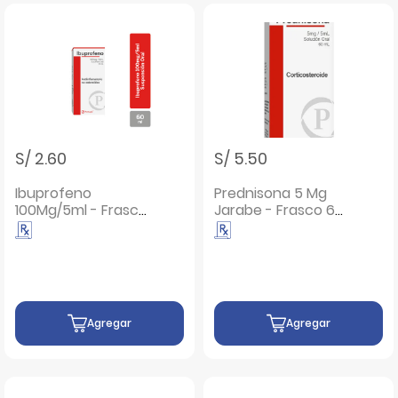
S/ 2.60
S/ 5.50
Ibuprofeno
Prednisona 5 Mg
100Mg/5ml - Frasco
Jarabe - Frasco 60
60Ml
ML
Agregar
Agregar