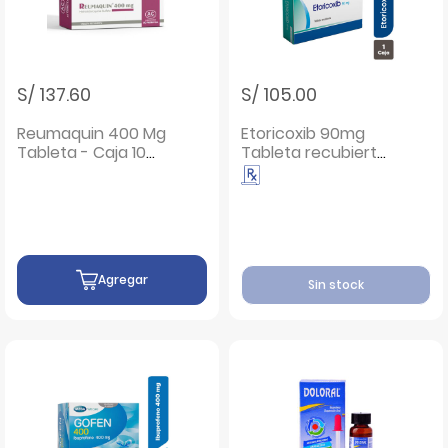
S/ 137.60
S/ 105.00
Reumaquin 400 Mg
Etoricoxib 90mg
Tableta - Caja 10
Tableta recubierta
UN
- Caja 30 UN
Agregar
Sin stock