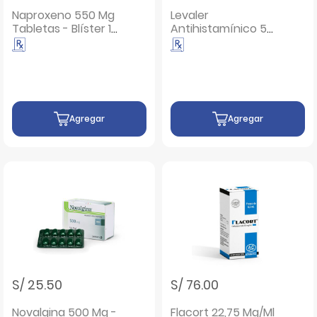
Naproxeno 550 Mg
Levaler
Tabletas - Blíster 10
Antihistamínico 5
UN
Mg Tabletas
Recubiertas -
Blíster 10 UN
Agregar
Agregar
S/ 25.50
S/ 76.00
Novalgina 500 Mg -
Flacort 22,75 Mg/Ml