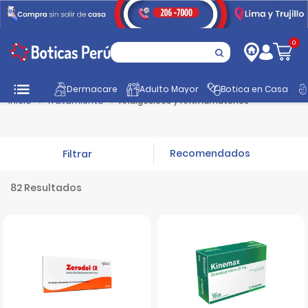
0
Dermacare
Adulto Mayor
Botica en Casa
Inicio
Tratamiento
Analgésicos y Antiflamatorios
Filtrar
82 Resultados