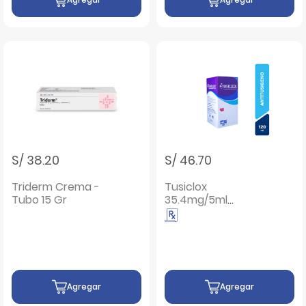
S/ 38.20
S/ 46.70
Triderm Crema -
Tusiclox
Tubo 15 Gr
35.4mg/5ml
Suspensión Oral -
Frasco 120 ML
Agregar
Agregar