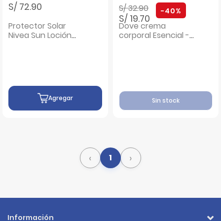
Precio rebajado de
a
S/ 72.90
S/ 32.90
-40%
S/ 19.70
Protector Solar
Dove crema
Nivea Sun Loción
corporal Esencial -
FPS50 - Frasco 200
Frasco 400 Ml
ML
Agregar
Sin stock
‹
›
1
Información