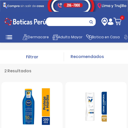
0
Inicio
Promociones
Cuidado Personal
Cremas Corporales
Dermacare
Adulto Mayor
Botica en Casa
Filtrar
2 Resultados