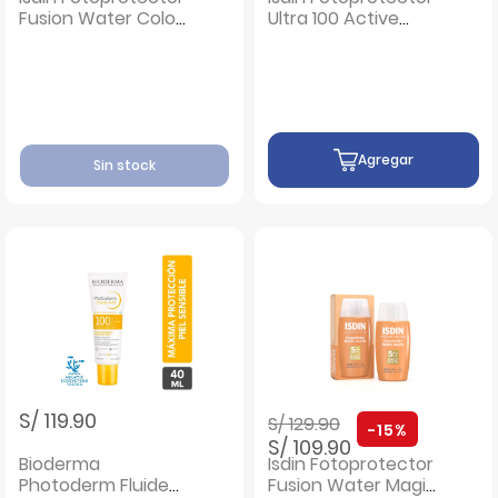
Fusion Water Color
Ultra 100 Active
Light- Frasco 50 Ml
Unify - Frasco 50
ML
Agregar
Sin stock
Precio rebajado de
a
S/ 119.90
S/ 129.90
-15%
S/ 109.90
Bioderma
Isdin Fotoprotector
Photoderm Fluide
Fusion Water Magic