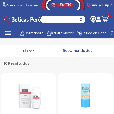
0
Inicio
Promociones
Productos de verano
Protección solar
Dermacare
Adulto Mayor
Botica en Casa
Filtrar
16 Resultados