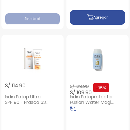
Agregar
Sin stock
Precio rebajado de
a
S/ 114.90
S/ 129.90
-15%
S/ 109.90
Isdin Fotop Ultra
Isdin Fotoprotector
SPF 90 - Frasco 53
Fusion Water Magic
G
- Frasco 50 ML