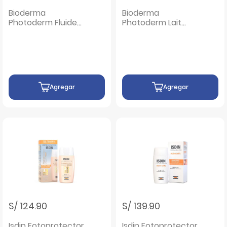
Bioderma
Bioderma
Photoderm Fluide
Photoderm Lait
Max Aquafluide
Ultra Famille SPF
Tinte Claire SPF 100
50+ - Frasco 200
- Frasco 40 ML
ML
Agregar
Agregar
S/ 124.90
S/ 139.90
Isdin Fotoprotector
Isdin Fotoprotector