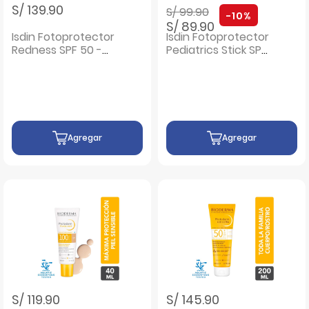
Precio rebajado de
a
S/ 139.90
S/ 99.90
-10%
S/ 89.90
Isdin Fotoprotector
Isdin Fotoprotector
Redness SPF 50 -
Pediatrics Stick SPF
Frasco 50 ml
50 - Frasco 20 Gr
Agregar
Agregar
S/ 119.90
S/ 145.90