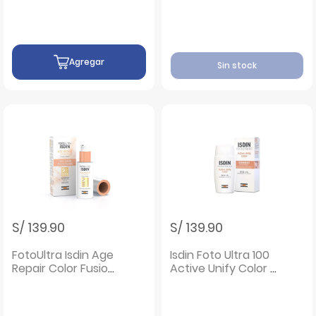
Agregar
Sin stock
S/ 139.90
S/ 139.90
FotoUltra Isdin Age
Isdin Foto Ultra 100
Repair Color Fusion
Active Unify Color -
Water - Frasco 50
Frasco 50 ML
ML