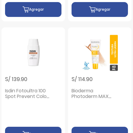
Agregar
Agregar
S/ 139.90
S/ 114.90
Isdin Fotoultra 100
Bioderma
Spot Prevent Color
Photoderm MAX
SPF 50+ - Frasco 50
Aquafluide Tinte
ML
Claire SPF 50 -
Frasco 40 ML