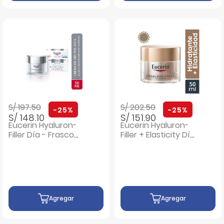
Precio rebajado de
a
Precio rebajado de
a
S/ 197.50
S/ 202.50
-25%
-25%
S/ 148.10
S/ 151.90
Eucerin Hyaluron-
Eucerin Hyaluron-
Filler Día - Frasco
Filler + Elasticity Día
50 ML
- Frasco 50 ML
Agregar
Agregar