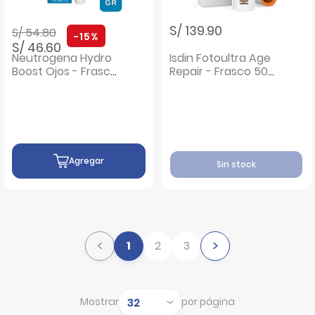
Precio rebajado de
a
S/ 139.90
S/ 54.80
-15%
S/ 46.60
Neutrogena Hydro
Isdin Fotoultra Age
Boost Ojos - Frasco
Repair - Frasco 50
15 G
ML
Agregar
Sin stock
<
>
1
2
3
Mostrar
por página
Mostrar