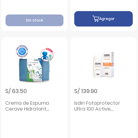
Agregar
Sin stock
S/ 63.50
S/ 139.90
Crema de Espuma
Isdin Fotoprotector
Cerave Hidratante
Ultra 100 Active
- Frasco 236 ML
Unify - Frasco 50
ML