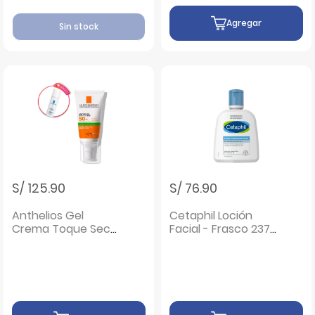
Agregar
Sin stock
S/ 125.90
S/ 76.90
Anthelios Gel
Cetaphil Loción
Crema Toque Seco
Facial - Frasco 237
Spf 50 - Frasco 50
ML
ML