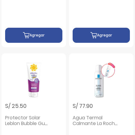
Max Aquafluide
Ultra Famille SPF
Tinte Claire SPF 100
50+ - Frasco 200
- Frasco 40 ML
ML
Agregar
Agregar
S/ 25.50
S/ 77.90
Protector Solar
Agua Termal
Leblon Bubble Gum
Calmante La Roche
FPS 50 - Frasco 90
Posay - Frasco 150
Gr
G