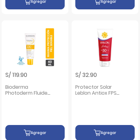
Agregar
Agregar
S/ 119.90
S/ 32.90
Bioderma
Protector Solar
Photoderm Fluide
Leblon Antiox FPS
Max Invisible SPF 100
50 - Frasco 190 Gr
- Frasco 40 ML
Agregar
Agregar