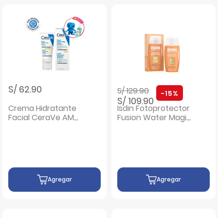
Precio rebajado de
a
S/ 62.90
S/ 129.90
-15%
S/ 109.90
Crema Hidratante
Isdin Fotoprotector
Facial CeraVe AM
Fusion Water Magic
SPF 30
Glow SPF30 -
Frasco 50 ML
Agregar
Agregar