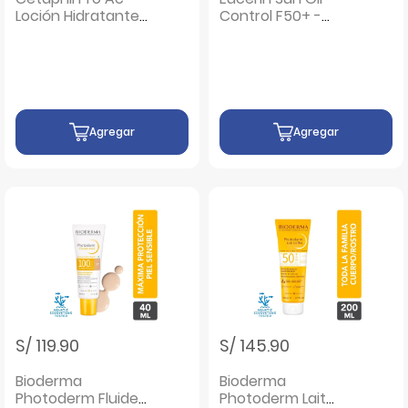
Loción Hidratante
Control F50+ -
Fps30 - Frasco 118
Frasco 50 ML
Ml
Agregar
Agregar
S/ 119.90
S/ 145.90
Bioderma
Bioderma
Photoderm Fluide
Photoderm Lait