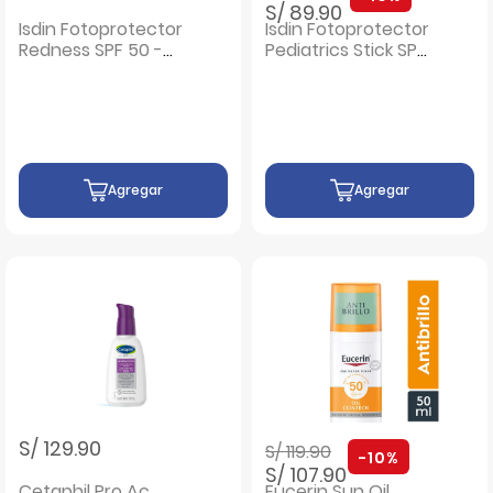
S/ 89.90
Isdin Fotoprotector
Isdin Fotoprotector
Redness SPF 50 -
Pediatrics Stick SPF
Frasco 50 ml
50 - Frasco 20 Gr
Agregar
Agregar
Precio rebajado de
a
S/ 129.90
S/ 119.90
-10%
S/ 107.90
Cetaphil Pro Ac
Eucerin Sun Oil