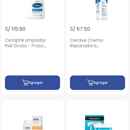
S/ 115.90
S/ 57.50
Cetaphil Limpiador
Cerave Crema
Piel Graso - Frasco
Reparadora
473 ML
Contorno de Ojo -
Tubo 14 ML
Agregar
Agregar