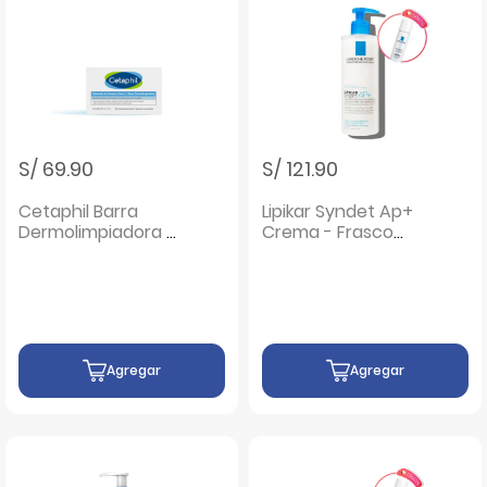
S/ 69.90
S/ 121.90
Cetaphil Barra
Lipikar Syndet Ap+
Dermolimpiadora -
Crema - Frasco
Barra 127 G
400 ML
Agregar
Agregar