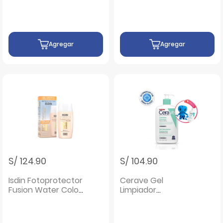
Agregar
Agregar
S/ 124.90
S/ 104.90
Isdin Fotoprotector
Cerave Gel
Fusion Water Color
Limpiador
Light- Frasco 50 Ml
Espumoso - Frasco
473 ML