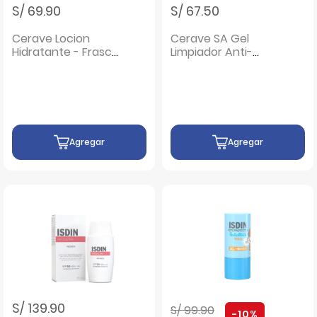
S/ 69.90
S/ 67.50
Cerave Locion
Cerave SA Gel
Hidratante - Frasco
Limpiador Anti-
236 ML
Rugosidades -
Frasco 236 ML
Agregar
Agregar
Precio rebajado de
a
S/ 139.90
S/ 99.90
-10%