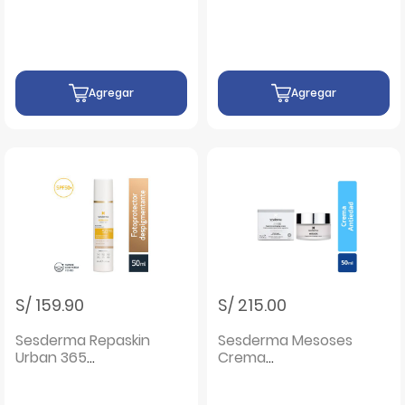
ML
Agregar
Agregar
S/ 159.90
S/ 215.00
Sesderma Repaskin
Sesderma Mesoses
Urban 365
Crema
Despigmentante
Antienvejecimiento
SPF50 - Frasco 50
Supremo - Pote 50