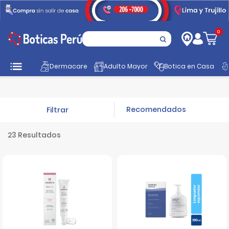
0
Dermacare
Adulto Mayor
Botica en Casa
Inicio
Promociones
Dermocosmética
Sesderma
Filtrar
23 Resultados