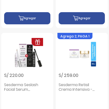
ML
ML
Agregar
Agregar
Agrega 2, PAGA 1
S/ 220.00
S/ 259.00
Sesderma Seslash
Sesderma Retisil
Facial Serum
Crema Intensiva -
Activador De
Frasco 50 ML
Pestañas Y Cejas -
Frasco 5 ML