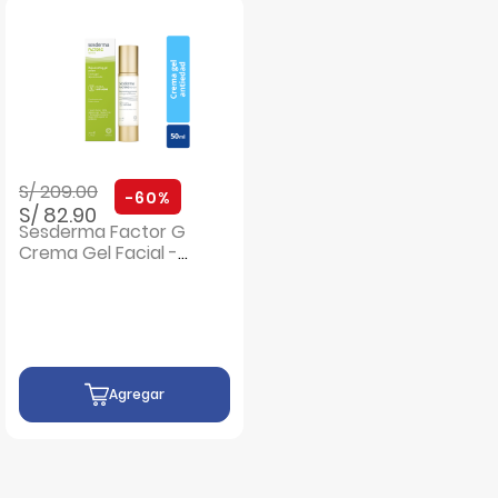
Precio rebajado de
a
S/ 209.00
-60%
S/ 82.90
Sesderma Factor G
Crema Gel Facial -
Frasco 50 ML
Agregar