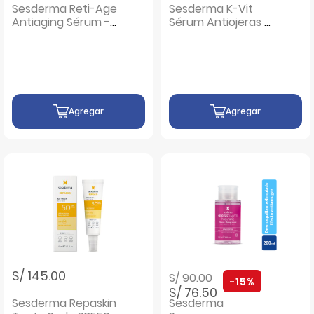
Sesderma Reti-Age
Sesderma K-Vit
Antiaging Sérum -
Sérum Antiojeras -
Frasco 30 ML
Frasco 30 ML
Agregar
Agregar
Precio rebajado de
a
S/ 145.00
S/ 90.00
-15%
S/ 76.50
Sesderma Repaskin
Sesderma