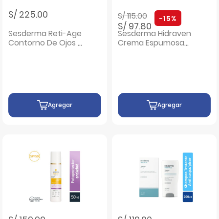
Precio rebajado de
a
S/ 225.00
S/ 115.00
-15%
S/ 97.80
Sesderma Reti-Age
Sesderma Hidraven
Contorno De Ojos -
Crema Espumosa
Tubo 15 ML
Sin Jabón - Frasco
300 ML
Agregar
Agregar