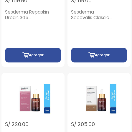
S/ 159.90
S/ 119.00
Sesderma Repaskin
Sesderma
Urban 365
Sebovalis Classic
Antiedad SPF50 -
Champu Tratante
Frasco 50 ML
- Frasco 200 ML
Agregar
Agregar
S/ 220.00
S/ 205.00