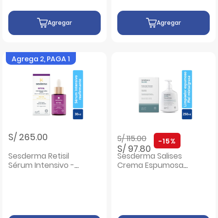
Agregar
Agregar
Agrega 2, PAGA 1
Precio rebajado de
a
S/ 265.00
S/ 115.00
-15%
S/ 97.80
Sesderma Retisil
Sesderma Salises
Sérum Intensivo -
Crema Espumosa
Frasco 30 ML
Sin Jabón - Frasco
250 ML