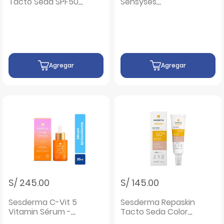
Tacto Seda SPF50 -
Sensyses
Frasco 50 ML
Hyaluronic - Frasco
200 ML
Agregar
Agregar
S/ 245.00
S/ 145.00
Sesderma C-Vit 5
Sesderma Repaskin
Vitamin Sérum -
Tacto Seda Color
Frasco 30 ML
SPF50 - Frasco 50