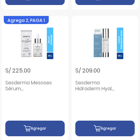
Agrega 2, PAGA 1
S/ 225.00
S/ 209.00
Sesderma Mesoses
Sesderma
Sérum
Hidraderm Hyal
Antienvejecimiento
Crema Facial -
Supremo - Frasco
Frasco 50 ML
30 ML
Agregar
Agregar