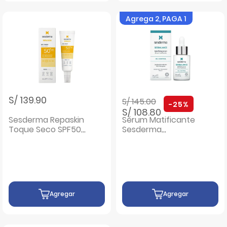
Agrega 2, PAGA 1
Precio rebajado de
a
S/ 139.90
S/ 145.00
-25%
S/ 108.80
Sesderma Repaskin
Sérum Matificante
Toque Seco SPF50
Sesderma
- Frasco 50 ML
Sesbalance Pieles
Mixtas a Grasas -
Frasco 30 ML
Agregar
Agregar