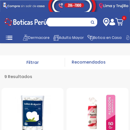
0
Dermacare
Adulto Mayor
Botica en Casa
Inicio
Botiquin
Algodón y Gasa
Filtrar
9 Resultados