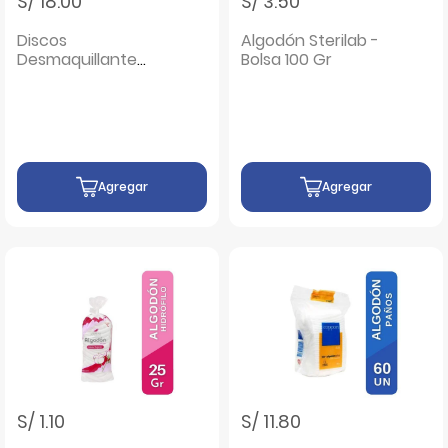
S/ 18.00
S/ 3.50
Discos
Algodón Sterilab -
Desmaquillante
Bolsa 100 Gr
Tippys Duo System
Classic - Bolsa
100UN
Agregar
Agregar
S/ 1.10
S/ 11.80