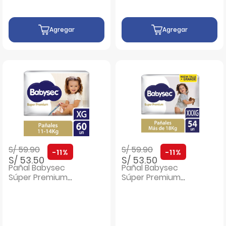
Agregar
Agregar
Precio rebajado de
a
Precio rebajado de
a
S/ 59.90
S/ 59.90
-11%
-11%
S/ 53.50
S/ 53.50
Pañal Babysec
Pañal Babysec
Súper Premium
Súper Premium
Talla XG - Bolsa 60
Packetón talla
UN
XXXG - Bolsa 54 UN