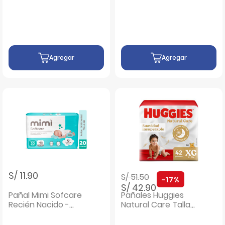
Primeros Días -
Frasco 400 ML
Bolsa 50UN
Agregar
Agregar
Precio rebajado de
a
S/ 11.90
S/ 51.50
-17%
S/ 42.90
Pañal Mimi Sofcare
Pañales Huggies
Recién Nacido -
Natural Care Talla
Bolsa 20 UN
XG - Bolsa 42 UN