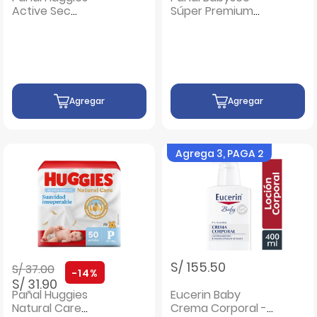
Active Sec
Súper Premium
EconoPack Talla XG
Talla G - Bolsa 66
- Bolsa 74 UN
UN
Agregar
Agregar
Agrega 3, PAGA 2
Precio rebajado de
a
S/ 155.50
S/ 37.00
-14%
S/ 31.90
Pañal Huggies
Eucerin Baby
Natural Care
Crema Corporal -