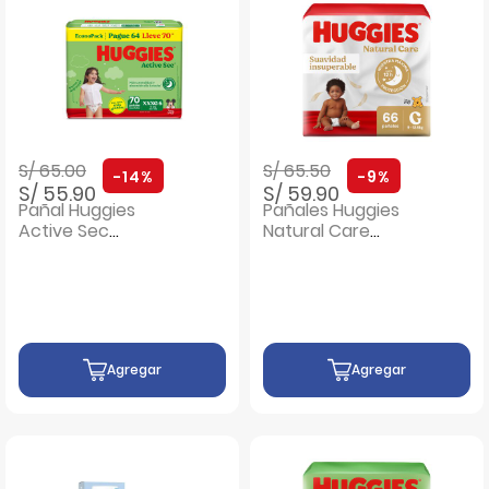
Precio rebajado de
a
Precio rebajado de
a
S/ 65.00
S/ 65.50
-14%
-9%
S/ 55.90
S/ 59.90
Pañal Huggies
Pañales Huggies
Active Sec
Natural Care
EconoPack Talla
Bigpack Talla G -
XXXG - Bolsa 70 UN
Bolsa 66 UN
Agregar
Agregar