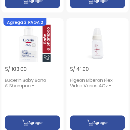
Agregar
Agregar
Agrega 3, PAGA 2
S/ 103.00
S/ 41.90
Eucerin Baby Baño
Pigeon Biberon Flex
& Shampoo -
Vidrio Varios 4Oz -
Frasco 240 ML
Unidad 1 UN
Agregar
Agregar