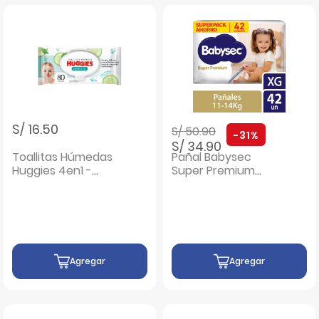
Precio rebajado de
a
S/ 16.50
S/ 50.90
-31%
S/ 34.90
Toallitas Húmedas
Pañal Babysec
Huggies 4en1 -
Super Premium
Bolsa 80UN
Talla XG - Bolsa 42
UN
Agregar
Agregar