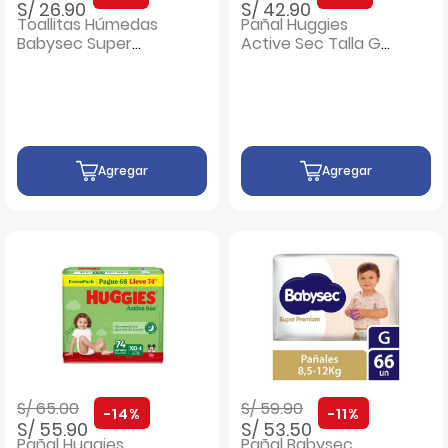
S/ 26.90
S/ 42.90
Toallitas Húmedas
Pañal Huggies
Babysec Super
Active Sec Talla G -
Premium - Bolsa
Bolsa 58 UN
184 UN
Agregar
Agregar
Precio rebajado de
a
Precio rebajado de
a
S/ 65.00
S/ 59.90
-14%
-11%
S/ 55.90
S/ 53.50
Pañal Huggies
Pañal Babysec