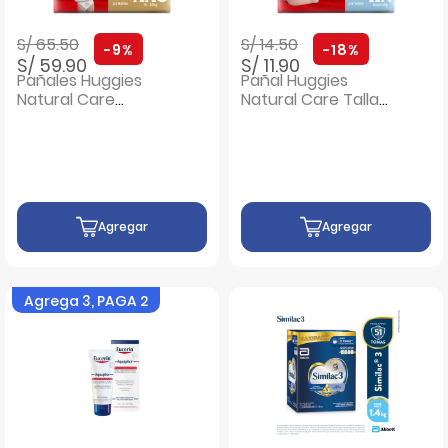
Precio rebajado de
a
Precio rebajado de
a
S/ 65.50
S/ 14.50
-9%
-18%
S/ 59.90
S/ 11.90
Pañales Huggies
Pañal Huggies
Natural Care
Natural Care Talla
Bigpack Talla XXG -
R/N - Bolsa 20UN
Bolsa 58 UN
Agregar
Agregar
Agrega 3, PAGA 2