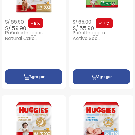
Precio rebajado de
a
Precio rebajado de
a
S/ 65.50
S/ 65.00
-9%
-14%
S/ 59.90
S/ 55.90
Pañales Huggies
Pañal Huggies
Natural Care
Active Sec
Bigpack Talla XG -
EconoPack Talla
Bolsa 60 UN
XXG - Bolsa 74 UN
Agregar
Agregar