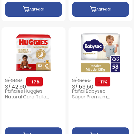
Agregar
Agregar
Precio rebajado de
a
Precio rebajado de
a
S/ 51.50
S/ 59.90
-17%
-11%
S/ 42.90
S/ 53.50
Pañales Huggies
Pañal Babysec
Natural Care Talla
Súper Premium
G - Bolsa 52 UN
Talla XXG - Bolsa
58 UN