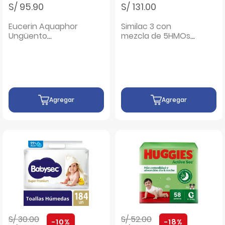
S/ 95.90
S/ 131.00
Eucerin Aquaphor
Similac 3 con
Ungüento
mezcla de 5HMOs
Reparador - Tubo
Maxipack - Caja 1.4
49 G
kg
Agregar
Agregar
Precio rebajado de
a
Precio rebajado de
a
S/ 30.00
S/ 52.00
-10%
-18%