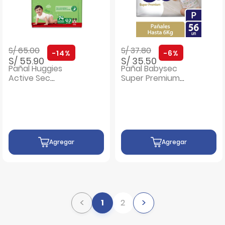
Precio rebajado de
a
Precio rebajado de
a
S/ 65.00
S/ 37.80
-14%
-6%
S/ 55.90
S/ 35.50
Pañal Huggies
Pañal Babysec
Active Sec
Super Premium
EconoPack Talla G
Talla P - Bolsa 56
- Bolsa 74 UN
UN
Agregar
Agregar
<
>
1
2