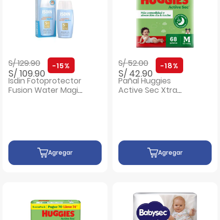
Precio rebajado de
a
Precio rebajado de
a
S/ 129.90
S/ 52.00
-15%
-18%
S/ 109.90
S/ 42.90
Isdin Fotoprotector
Pañal Huggies
Fusion Water Magic
Active Sec Xtra
Pediatrics SPF 50 -
Flex Talla M - Bolsa
Frasco 50 ML
68 UN
Agregar
Agregar