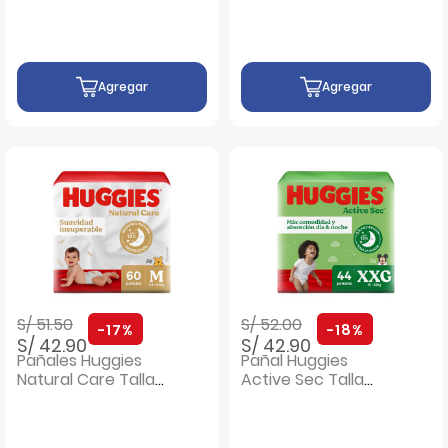
Agregar
Agregar
Precio rebajado de
a
Precio rebajado de
a
S/ 51.50
S/ 52.00
-17%
-18%
S/ 42.90
S/ 42.90
Pañales Huggies
Pañal Huggies
Natural Care Talla
Active Sec Talla
M - Bolsa 60 UN
XXG - Bolsa 44 UN