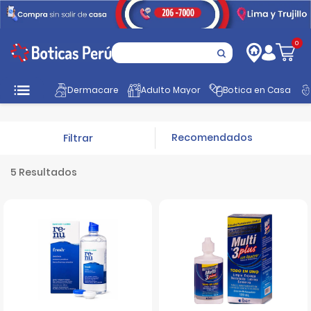
0
Inicio
Botica en Casa
Oftalmológicos
Lentes de contacto
Dermacare
Adulto Mayor
Botica en Casa
Filtrar
5 Resultados