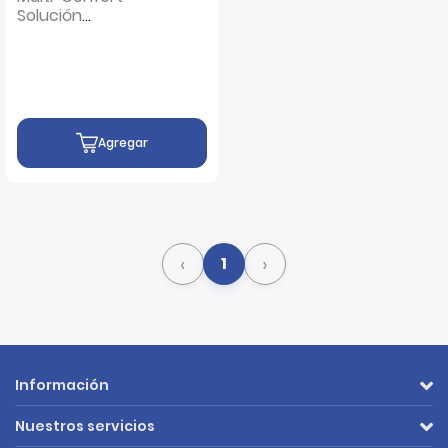
Solución
Multipropósito -
Frasco 60ML
Agregar
‹
›
1
Información
Nuestros servicios