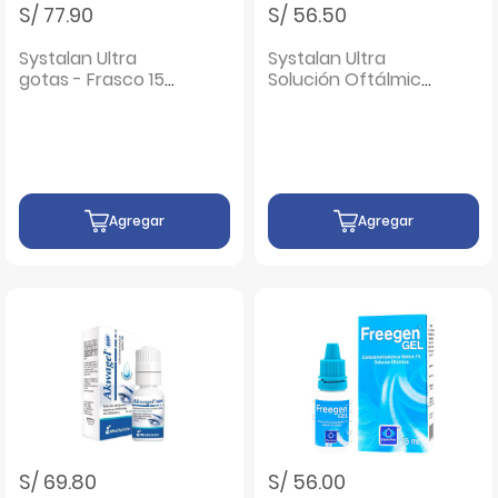
S/ 77.90
S/ 56.50
Systalan Ultra
Systalan Ultra
gotas - Frasco 15
Solución Oftálmica
ml
- Frasco 10 ML
Agregar
Agregar
S/ 69.80
S/ 56.00