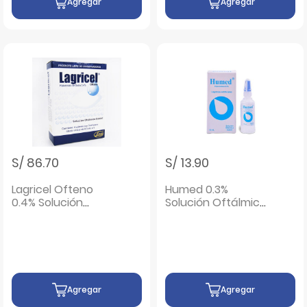
Agregar
Agregar
S/ 86.70
S/ 13.90
Lagricel Ofteno
Humed 0.3%
0.4% Solución
Solución Oftálmica
Oftálmica Estéril
- Frasco 15 ML
Sobres - Caja 20 UN
Agregar
Agregar