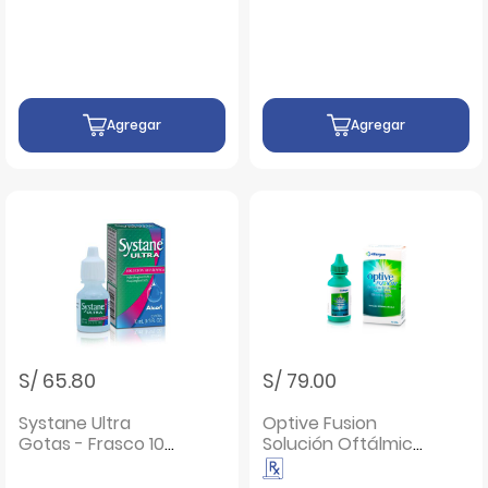
- Caja 30 UN
Oftálmica - Caja
30 UN
Agregar
Agregar
S/ 65.80
S/ 79.00
Systane Ultra
Optive Fusion
Gotas - Frasco 10
Solución Oftálmica
ML
- Frasco 15 ML