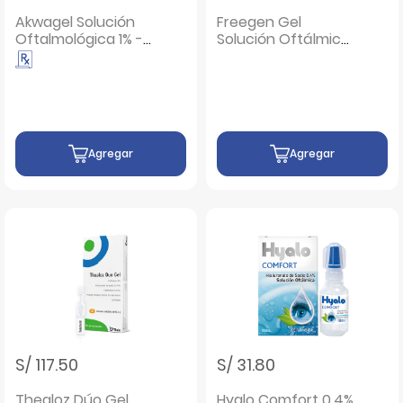
Akwagel Solución
Freegen Gel
Oftalmológica 1% -
Solución Oftálmica
Frasco 15 ML
- Frasco 15 ML
Agregar
Agregar
S/ 117.50
S/ 31.80
Thealoz Dúo Gel
Hyalo Comfort 0.4%