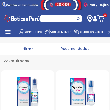
0
Inicio
Botica en Casa
Oftalmológicos
Resequedad Ocular
Dermacare
Adulto Mayor
Botica en Casa
Filtrar
22 Resultados