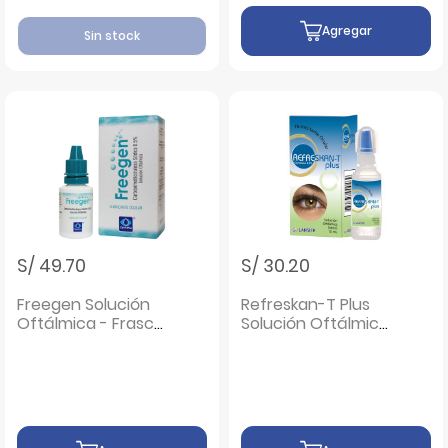
Agregar
Sin stock
S/ 49.70
S/ 30.20
Freegen Solución
Refreskan-T Plus
Oftálmica - Frasco
Solución Oftálmica
15 ML
- Frasco 15 ML