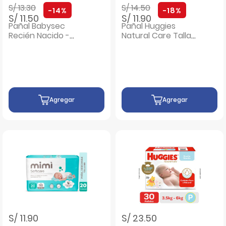
Precio rebajado de
a
Precio rebajado de
a
S/ 13.30
S/ 14.50
-14%
-18%
S/ 11.50
S/ 11.90
Pañal Babysec
Pañal Huggies
Recién Nacido -
Natural Care Talla
Bolsa 20 UN
R/N - Bolsa 20UN
Agregar
Agregar
S/ 11.90
S/ 23.50