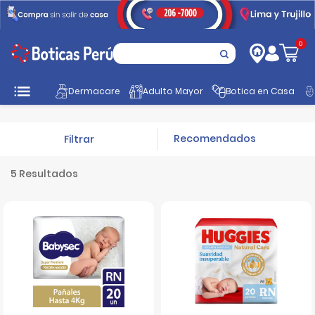
0
Inicio
Mamá y Bebé
pañales
Recién Nacido
Dermacare
Adulto Mayor
Botica en Casa
Filtrar
5 Resultados