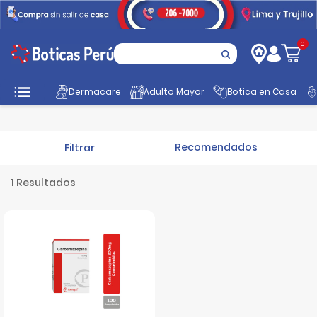
0
Dermacare
Adulto Mayor
Botica en Casa
Inicio
Tratamiento
Anticonvulsivantes
Filtrar
1 Resultados