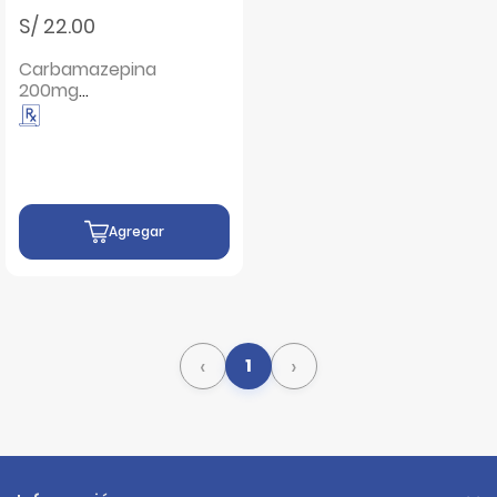
S/ 22.00
Carbamazepina
200mg
Comprimidos -
Caja 100 UN
Agregar
‹
›
1