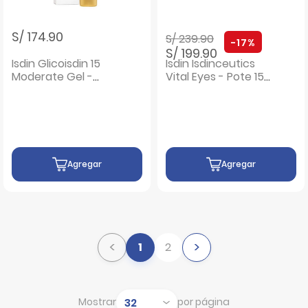
Precio rebajado de
a
S/ 174.90
S/ 239.90
-17%
S/ 199.90
Isdin Glicoisdin 15
Isdin Isdinceutics
Moderate Gel -
Vital Eyes - Pote 15
Frasco 50 G
G
Agregar
Agregar
<
>
1
2
Mostrar
por página