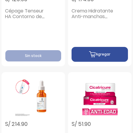
Cépage Tenseur
Crema Hidratante
HA Contorno de
Anti-manchas
Ojos - Frasco 15 G
MelaB3 - Tubo 40
ML
Agregar
Sin stock
S/ 214.90
S/ 51.90