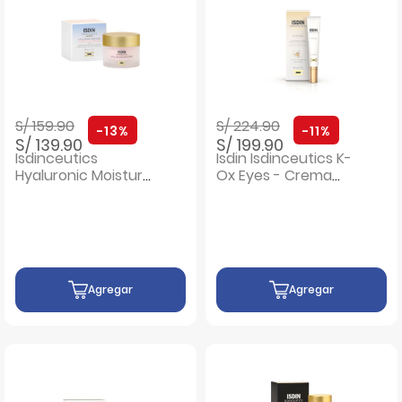
Precio rebajado de
a
Precio rebajado de
a
S/ 159.90
S/ 224.90
-13%
-11%
S/ 139.90
S/ 199.90
Isdinceutics
Isdin Isdinceutics K-
Hyaluronic Moisture
Ox Eyes - Crema
Sensitive Skin -
Contorno de Ojos
Pote 50 Gr
15G
Agregar
Agregar