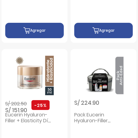
Agregar
Agregar
Precio rebajado de
a
S/ 224.90
S/ 202.50
-25%
S/ 151.90
Eucerin Hyaluron-
Pack Eucerin
Filler + Elasticity Día
Hyaluron-Filler
- Frasco 50 ML
Sérum y Crema de
Noche + Protector