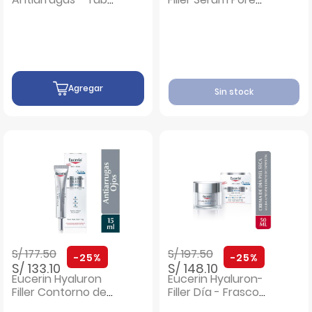
60 G
Minimizer - Frasco
30 Ml
Agregar
Sin stock
Precio rebajado de
a
Precio rebajado de
a
S/ 177.50
S/ 197.50
-25%
-25%
S/ 133.10
S/ 148.10
Eucerin Hyaluron
Eucerin Hyaluron-
Filler Contorno de
Filler Día - Frasco
Ojos - Tubo 15 Ml
50 ML