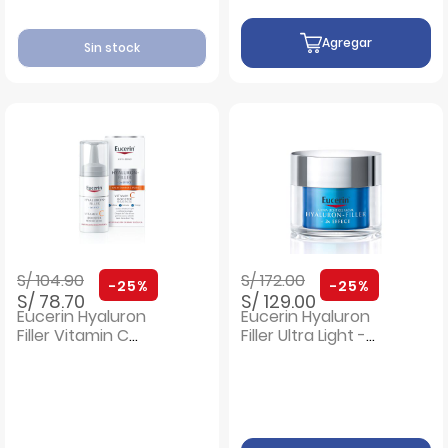
Agregar
Sin stock
Precio rebajado de
a
Precio rebajado de
a
S/ 104.90
S/ 172.00
-25%
-25%
S/ 78.70
S/ 129.00
Eucerin Hyaluron
Eucerin Hyaluron
Filler Vitamin C
Filler Ultra Light -
Booster - Frasco 8
Frasco 50 Ml
Ml