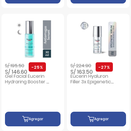
Precio rebajado de
a
Precio rebajado de
a
S/ 195.50
S/ 224.90
-25%
-27%
S/ 146.60
S/ 163.50
Gel Facial Eucerin
Eucerin Hyaluron
Hydraring Booster -
Filler 3x Epigenetic
Frasco 30 Ml
Serum - Frasco 30
ML
Agregar
Agregar