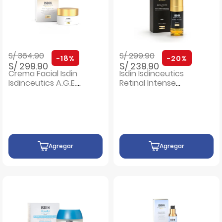
Precio rebajado de
a
Precio rebajado de
a
S/ 364.90
S/ 299.90
-18%
-20%
S/ 299.90
S/ 239.90
Crema Facial Isdin
Isdin Isdinceutics
Isdinceutics A.G.E.
Retinal Intense
Reverse Crema de
Serum - Frasco 50
Día - Pote 50 Ml
ML
Agregar
Agregar