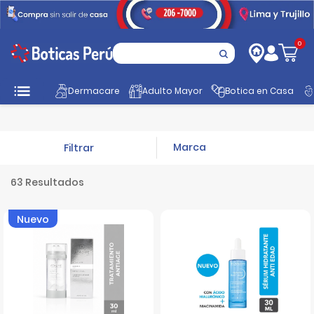
0
Dermacare
Adulto Mayor
Botica en Casa
Inicio
Dermocosmética
Faciales
Anti-Edad
Filtrar
63 Resultados
Nuevo