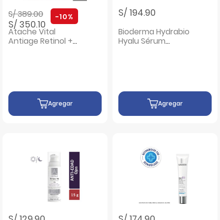
Precio rebajado de
a
S/ 194.90
S/ 389.00
-10%
S/ 350.10
Atache Vital
Bioderma Hydrabio
Antiage Retinol +
Hyalu Sérum
CoQ10 Serum 2 -
Antiedad - Frasco
Frasco 30 Ml
30 ML
Agregar
Agregar
S/ 129.90
S/ 174.90