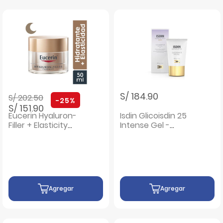
Precio rebajado de
a
S/ 184.90
S/ 202.50
-25%
S/ 151.90
Eucerin Hyaluron-
Isdin Glicoisdin 25
Filler + Elasticity
Intense Gel -
Noche - Frasco 50
Frasco 50 G
ML
Agregar
Agregar