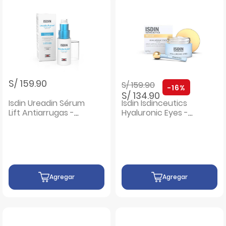
Precio rebajado de
a
S/ 159.90
S/ 159.90
-16%
S/ 134.90
Isdin Ureadin Sérum
Isdin Isdinceutics
Lift Antiarrugas -
Hyaluronic Eyes -
Frasco 30 Ml
Pote 15 G
Agregar
Agregar