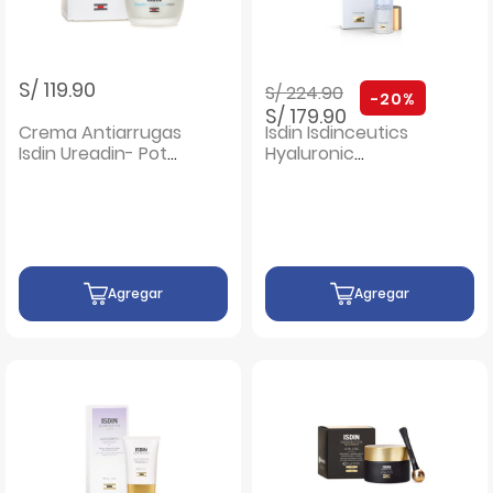
Precio rebajado de
a
S/ 119.90
S/ 224.90
-20%
S/ 179.90
Crema Antiarrugas
Isdin Isdinceutics
Isdin Ureadin- Pote
Hyaluronic
50 ml
Concentrate
Sérum - Frasco 30
ML
Agregar
Agregar