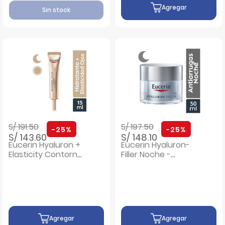
Agregar
Sin stock
Precio rebajado de
a
Precio rebajado de
a
S/ 191.50
S/ 197.50
-25%
-25%
S/ 143.60
S/ 148.10
Eucerin Hyaluron +
Eucerin Hyaluron-
Elasticity Contorno
Filler Noche -
de Ojos - Tubo 15
Frasco 50 ML
ML
Agregar
Agregar