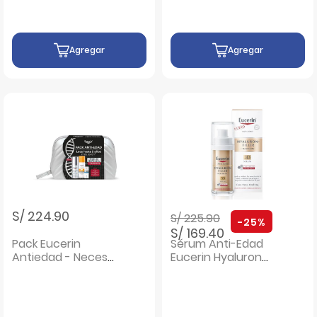
Solar - 3 UN
Agregar
Agregar
Precio rebajado de
a
S/ 224.90
S/ 225.90
-25%
S/ 169.40
Pack Eucerin
Sérum Anti-Edad
Antiedad - Neceser
Eucerin Hyaluron
1 UN
Filler + Elasticity 3D
- Frasco 30 ML