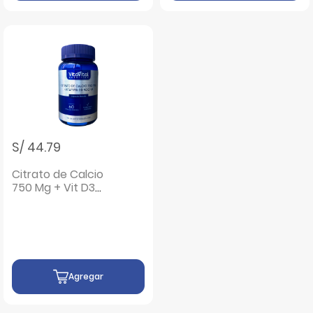
S/ 44.79
Citrato de Calcio
750 Mg + Vit D3
400 UI VitaVital
Cápsulas Blandas -
Frasco 60 UN
Agregar