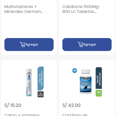
Multivitaminas +
Calcibone 1500Mg-
Minerales German
800 U.I Tabletas
Energy Sabor
Recubiertas -
Naranja - Tubo 20
Frasco 30 UN
UN
Agregar
Agregar
S/ 15.20
S/ 42.00
Calcio + Vitamina
Cartílago de