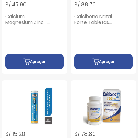
S/ 47.90
S/ 88.70
Calcium
Calcibone Natal
Magnesium Zinc -
Forte Tabletas
Frasco 100 UN
Recubiertas -
Frasco 30 UN
Agregar
Agregar
S/ 15.20
S/ 78.80