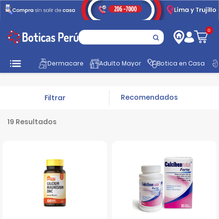
0
Inicio
Nutrición
Vitaminas y Minerales
Calcio
Dermacare
Adulto Mayor
Botica en Casa
Filtrar
19 Resultados