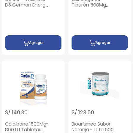
D3 German Energy
Tiburón 500Mg
Sabor Mandarina -
Cápsulas - Frasco
Tubo 20 UN
100 UN
Agregar
Agregar
S/ 140.30
S/ 123.50
Calcibone 1500Mg-
Bioartimec Sabor
800 U.I Tabletas
Naranja - Lata 500