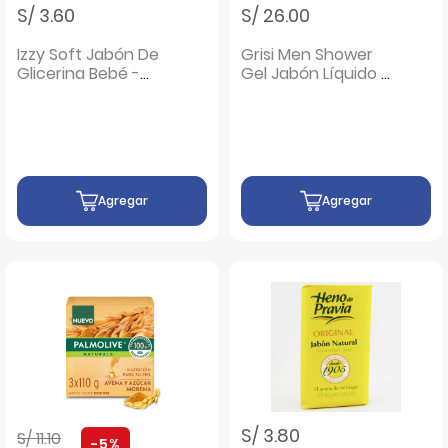
S/ 3.60
S/ 26.00
Izzy Soft Jabón De
Grisi Men Shower
Glicerina Bebé -
Gel Jabón Líquido +
Barra 100 Gr
Jabón Barra - Pack
2 UN
Agregar
Agregar
Precio rebajado de
a
S/ 3.80
S/ 11.10
-5%