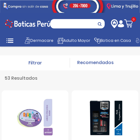
0
Inicio
Cuidado Personal
Jabones de Tocador
Jabón en Bar
Dermacare
Adulto Mayor
Botica en Casa
Filtrar
53 Resultados