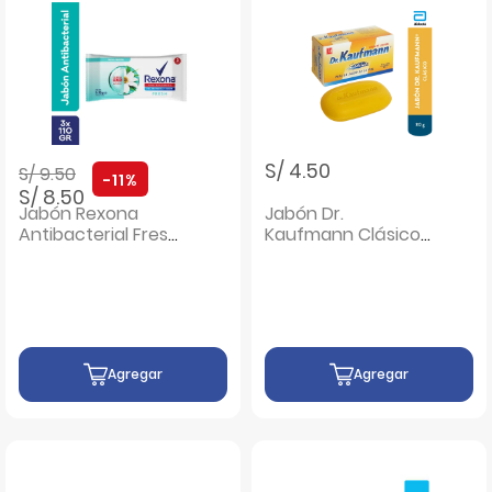
Precio rebajado de
a
S/ 4.50
S/ 9.50
-11%
S/ 8.50
Jabón Rexona
Jabón Dr.
Antibacterial Fresh
Kaufmann Clásico
110 G - Pack 3 UN
- Barra 80 G
Agregar
Agregar