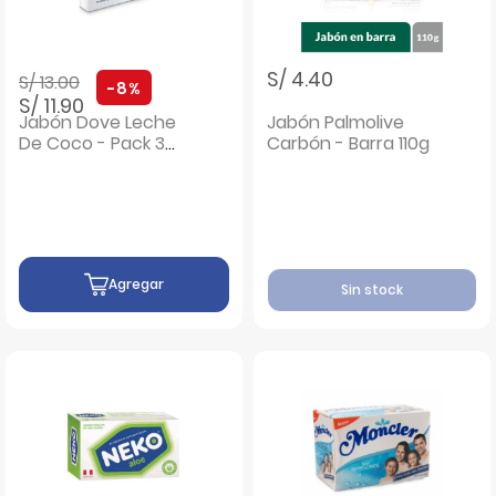
Precio rebajado de
a
S/ 4.40
S/ 13.00
-8%
S/ 11.90
Jabón Dove Leche
Jabón Palmolive
De Coco - Pack 3
Carbón - Barra 110g
UN
Agregar
Sin stock