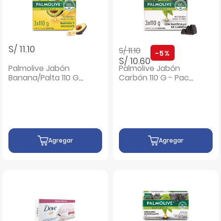
Precio rebajado de
a
S/ 11.10
S/ 11.10
-5%
S/ 10.60
Palmolive Jabón
Palmolive Jabón
Banana/Palta 110 G
Carbón 110 G - Pack
- Pack 3 UN
3 UN
Agregar
Agregar