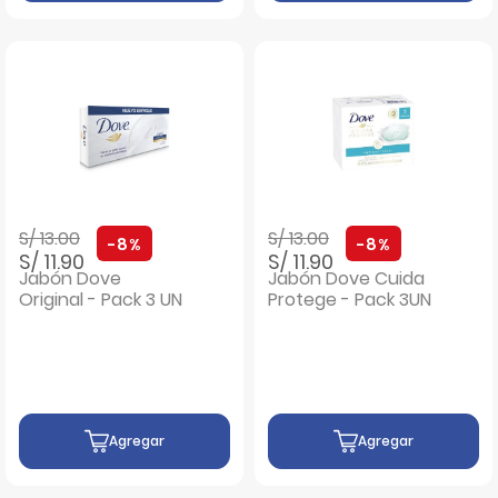
Precio rebajado de
a
Precio rebajado de
a
S/ 13.00
S/ 13.00
-8%
-8%
S/ 11.90
S/ 11.90
Jabón Dove
Jabón Dove Cuida
Original - Pack 3 UN
Protege - Pack 3UN
Agregar
Agregar