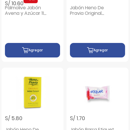
S/ 10.60
Palmolive Jabón
Jabón Heno De
Avena y Azúcar 110
Pravia Original
G - Pack 3 UN
Natural - Barra 85
G
Agregar
Agregar
S/ 5.80
S/ 1.70
Jabón Heno De
Jabón Barra Etiquet