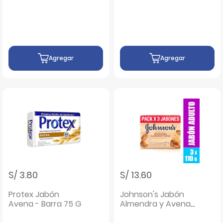
110G - Pack 3 UN
UN
Agregar
Agregar
S/ 3.80
S/ 13.60
Protex Jabón
Johnson's Jabón
Avena - Barra 75 G
Almendra y Avena
Barra 110 Gr - Pack 3
UN