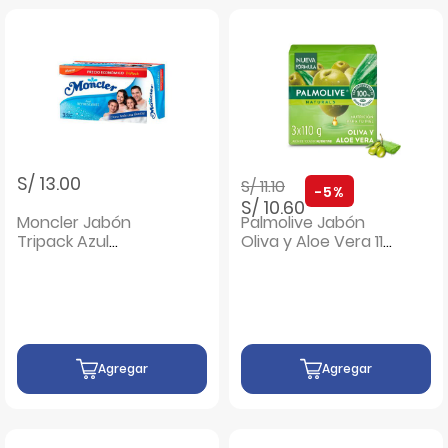
Precio rebajado de
a
S/ 13.00
S/ 11.10
-5%
S/ 10.60
Moncler Jabón
Palmolive Jabón
Tripack Azul
Oliva y Aloe Vera 110
Refrescante - Pack
G - Pack 3 UN
3 UN
Agregar
Agregar