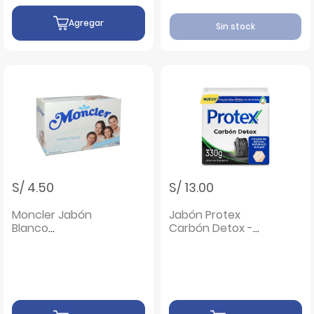
Agregar
Sin stock
S/ 4.50
S/ 13.00
Moncler Jabón
Jabón Protex
Blanco
Carbón Detox -
Humectante -
Pack 3 UN
Barra 145 G