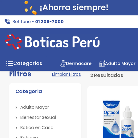
Botifono -
01 206-7000
Inicio
Botica en Casa
Oftalmológicos
Antiinflamat
Categorías
Dermacare
Adulto Mayor
Filtros
Limpiar filtros
2 Resultados
Categoria
Adulto Mayor
Adulto Mayor
Bienestar Sexual
Bienestar Sexual
Botica en Casa
Botica en Casa
Botiquin