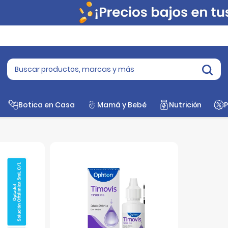
orio
Botica en Casa
Mamá y Bebé
Nutrición