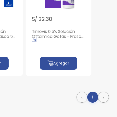
S/ 22.30
ión
Timovis 0.5% Solución
rasco 5
Oftálmica Gotas - Frasco
5 ML
r
Agregar
‹
›
1