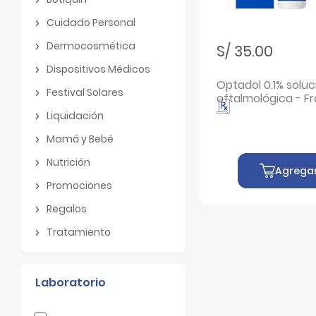
Botiquin
Cuidado Personal
Cuidado Personal
Dermocosmética
S/ 35.00
Dermocosmética
Dispositivos Médicos
Dispositivos Médicos
Optadol 0.1% soluc
Festival Solares
oftalmológica - F
Festival Solares
Ml
Liquidación
Liquidación
Mamá y Bebé
Mamá y Bebé
Nutrición
Agrega
Nutrición
Promociones
Promociones
Regalos
Regalos
Tratamiento
Tratamiento
Laboratorio