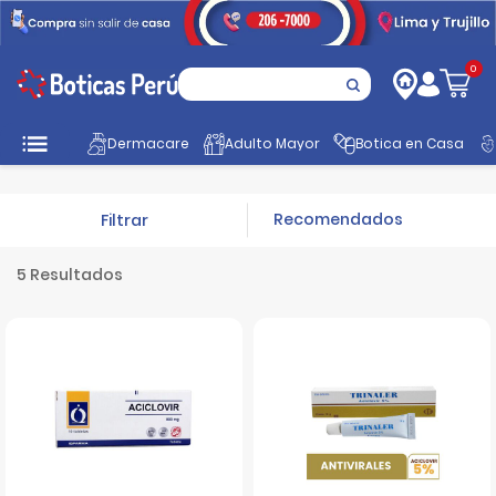
0
Inicio
Tratamiento
Antivirales
Dermacare
Adulto Mayor
Botica en Casa
Filtrar
5 Resultados