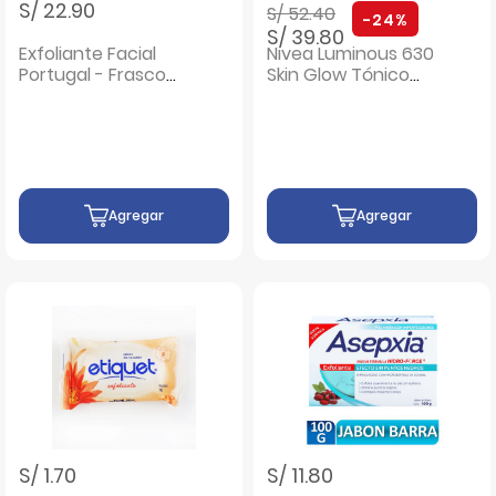
Precio rebajado de
a
S/ 22.90
S/ 52.40
-24%
S/ 39.80
Exfoliante Facial
Nivea Luminous 630
Portugal - Frasco
Skin Glow Tónico
110 G
Exfoliante - Frasco
100 ML
Agregar
Agregar
S/ 1.70
S/ 11.80