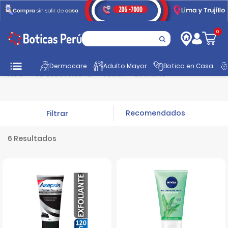
0
Dermacare
Adulto Mayor
Botica en Casa
Inicio
Cuidado Personal
Facial
Exfoliante
Filtrar
6 Resultados