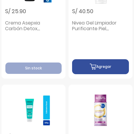
S/ 25.90
S/ 40.50
Crema Asepxia
Nivea Gel Limpiador
Carbón Detox
Purificante Piel
Exfoliante - Tubo
Mixta/Grasa -
120 G
Frasco 150Ml
Agregar
Sin stock