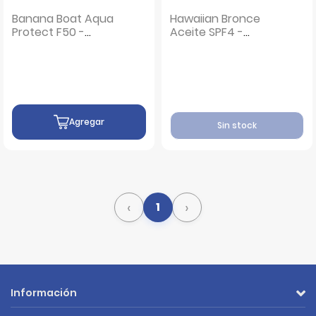
Banana Boat Aqua
Hawaiian Bronce
Protect F50 -
Aceite SPF4 -
Frasco 236 ML
Frasco 240 ML
Agregar
Sin stock
‹
›
1
Información