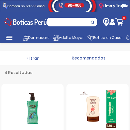
0
Inicio
Festival Solares
Hawaian Tropic y Banana
Dermacare
Adulto Mayor
Botica en Casa
Filtrar
4 Resultados