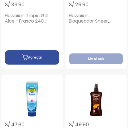
S/ 33.90
S/ 29.90
Hawaiian Tropic Gel
Hawaiian
Aloe - Frasco 240
Bloqueador Sheer
ML
Touch Ultra
Radiance SPF 50+ -
Frasco 120 M
Agregar
Sin stock
S/ 47.60
S/ 49.90