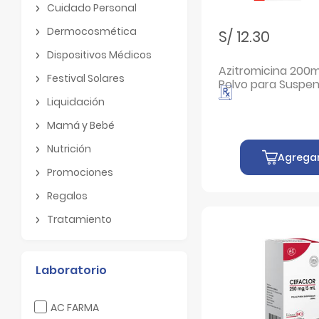
Cuidado Personal
Cuidado Personal
Dermocosmética
S/ 12.30
Dermocosmética
Dispositivos Médicos
Dispositivos Médicos
Azitromicina 200
Festival Solares
Polvo para Suspen
Festival Solares
Oral - Frasco 30 M
Liquidación
Liquidación
Mamá y Bebé
Mamá y Bebé
Nutrición
Agrega
Nutrición
Promociones
Promociones
Regalos
Regalos
Tratamiento
Tratamiento
Laboratorio
Filtrar por Laboratorio: AC FARMA
AC FARMA