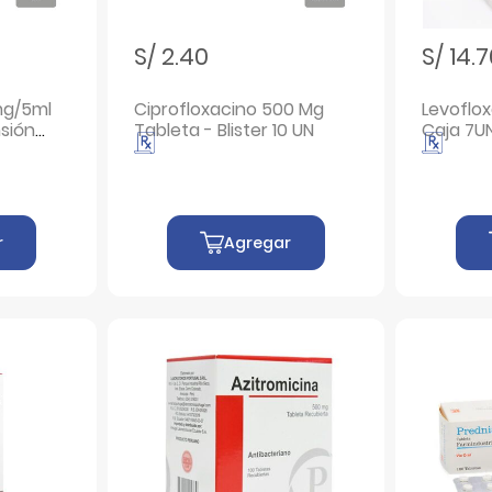
S/ 2.40
S/ 14.
mg/5ml
Ciprofloxacino 500 Mg
Levoflox
sión
Tableta - Blister 10 UN
Caja 7U
L
r
Agregar