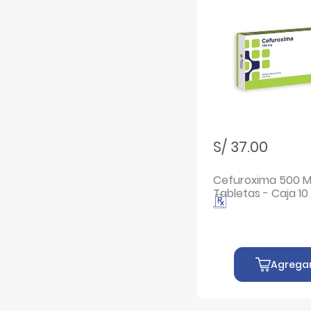
Filtrar por Marcas: Lincoplus
Lincoplus
Filtrar por Marcas: Maxicef
Maxicef
Filtrar por Marcas: Medipiel B
Medipiel B
Filtrar por Marcas: Monurol 3G
Monurol 3G
Filtrar por Marcas: Multi-Confort
Multi-Confort
Filtrar por Marcas: Multiderm
Multiderm
S/ 37.00
Filtrar por Marcas: Neotracina Plus
Neotracina Plus
Cefuroxima 500 
Filtrar por Marcas: Praiva
Praiva
Tabletas - Caja 
Filtrar por Marcas: Prednisona
Prednisona
Filtrar por Marcas: Reumoflex Forte
Reumoflex Forte
Filtrar por Marcas: Rigaminol
Rigaminol
Agrega
Filtrar por Marcas: Ropenem
Ropenem
Filtrar por Marcas: SULFA-MAXX FORTE
SULFA-MAXX FORTE