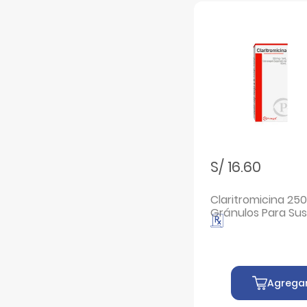
Filtrar por Marcas: Valtero
Valtero
Filtrar por Marcas: Ximagen
Ximagen
S/ 16.60
Claritromicina 25
Gránulos Para Su
Oral - Frasco 50 M
Agrega