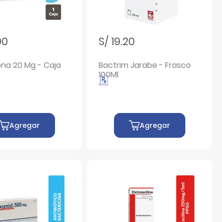
00
S/ 19.20
ona 20 Mg - Caja
Bactrim Jarabe - Frasco
100Ml
Agregar
Agregar