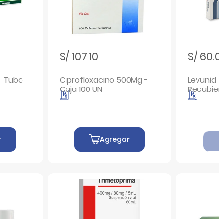
S/ 107.10
S/ 60.
- Tubo
Ciprofloxacino 500Mg -
Levunid
Caja 100 UN
Recubier
r
Agregar