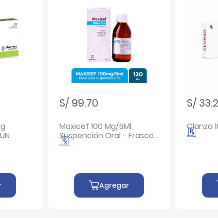
S/ 99.70
S/ 33.
Mg
Maxicef 100 Mg/5Ml
Clanza 1
10 UN
Suspención Oral - Frasco
120 Ml
r
Agregar