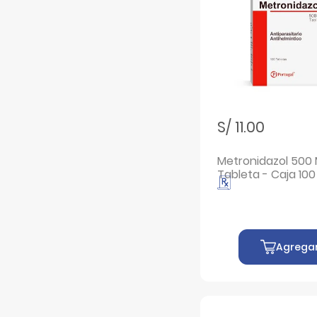
Filtrar por Marcas: Clacidomox
Clacidomox
Filtrar por Marcas: CLANZA
CLANZA
Filtrar por Marcas: Clavam Dú
Clavam Dú
Filtrar por Marcas: CLAVUTRIM
CLAVUTRIM
Filtrar por Marcas: Clavutrim 750
Clavutrim 750
S/ 11.00
Filtrar por Marcas: CLORELASE PLUS
CLORELASE PLUS
Metronidazol 500
Filtrar por Marcas: Dilovet
Dilovet
Tableta - Caja 100
Filtrar por Marcas: Dinaxil
Dinaxil
Filtrar por Marcas: GENERICO
GENERICO
Filtrar por Marcas: Genfar
Genfar
Agrega
Filtrar por Marcas: Keflex
Keflex
Filtrar por Marcas: Levunid
Levunid