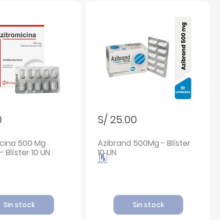
0
S/ 25.00
icina 500 Mg
Azibrand 500Mg - Blíster
- Blíster 10 UN
10 UN
Sin stock
Sin stock