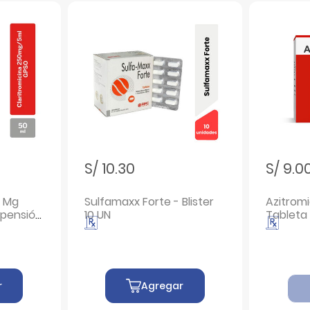
S/ 10.30
S/ 9.0
0 Mg
Sulfamaxx Forte - Blister
Azitrom
spensión
10 UN
Tableta 
L
r
Agregar