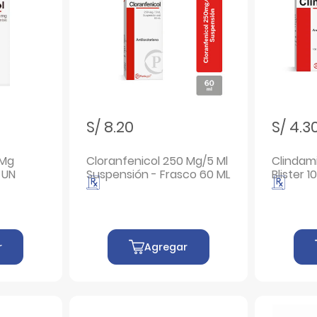
S/ 8.20
S/ 4.3
 Mg
Cloranfenicol 250 Mg/5 Ml
Clindam
 UN
Suspensión - Frasco 60 ML
Blister 1
r
Agregar