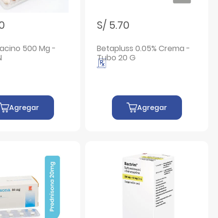
70
S/ 5.70
acino 500 Mg -
Betapluss 0.05% Crema -
N
Tubo 20 G
Agregar
Agregar