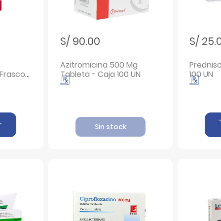
S/ 90.00
S/ 25.
Azitromicina 500 Mg
Prednis
 Frasco
Tableta - Caja 100 UN
100 UN
r
Sin stock