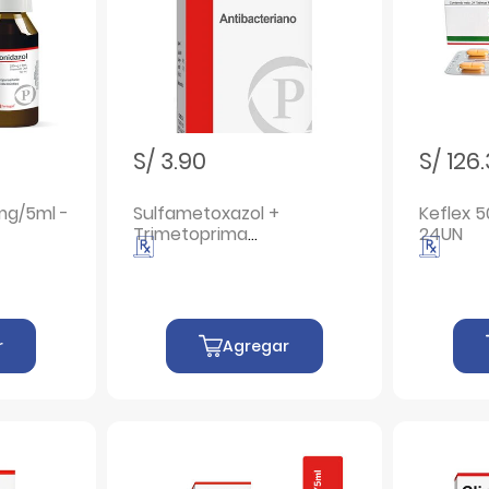
S/ 3.90
S/ 126
mg/5ml -
Sulfametoxazol +
Keflex 
Trimetoprima
24UN
400/80mg/5ml
Suspensión Oral - Frasco
60 ML
r
Agregar