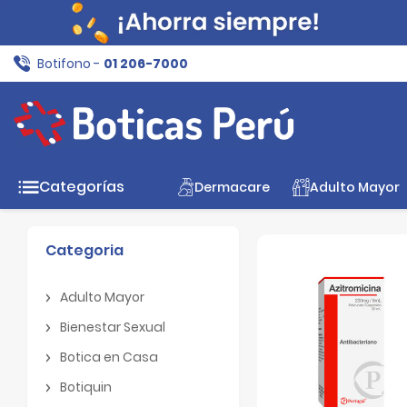
Botifono -
01 206-7000
Inicio
Tratamiento
Antibióticos y Antisépticos
Categorías
Dermacare
Adulto Mayor
Filtros
Limpiar filtros
78 Resultados
Categoria
Adulto Mayor
Adulto Mayor
Bienestar Sexual
Bienestar Sexual
Botica en Casa
Botica en Casa
Botiquin
Botiquin