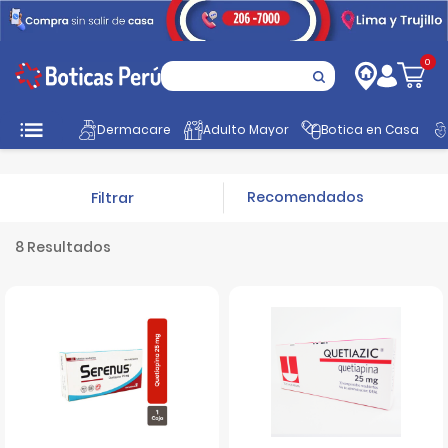
0
Inicio
Tratamiento
Antipsicóticos
Dermacare
Adulto Mayor
Botica en Casa
Filtrar
8 Resultados