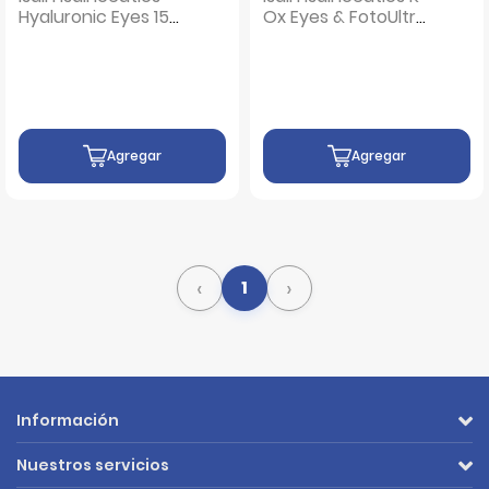
Hyaluronic Eyes 15
Ox Eyes & FotoUltra
G & Concentrate
Fusion Water Magic
Sérum 30 ML - Pack
Repair Color 50 ML -
2 UN
Pack 2 UN
Agregar
Agregar
‹
›
1
Información
Nuestros servicios