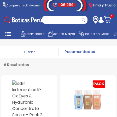
0
Inicio
Promociones
Súper packs
Packs Isdin
Dermacare
Adulto Mayor
Botica en Casa
Filtrar
6 Resultados