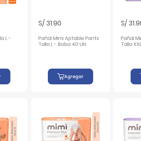
S/ 31.90
S/ 31.
a L -
Pañal Mimi Aptable Pants
Pañal M
Talla L - Bolsa 40 UN
Talla XX
r
Agregar