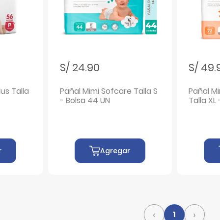
S/ 24.90
S/ 49.
us Talla
Pañal Mimi Sofcare Talla S
Pañal M
- Bolsa 44 UN
Talla XL
r
Agregar
‹
›
1