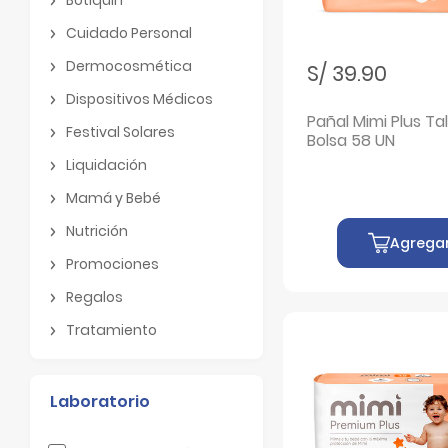
Botiquin
Cuidado Personal
Cuidado Personal
Dermocosmética
S/ 39.90
Dermocosmética
Dispositivos Médicos
Dispositivos Médicos
Pañal Mimi Plus Tall
Festival Solares
Bolsa 58 UN
Festival Solares
Liquidación
Liquidación
Mamá y Bebé
Mamá y Bebé
Nutrición
Agrega
Nutrición
Promociones
Promociones
Regalos
Regalos
Tratamiento
Tratamiento
Laboratorio