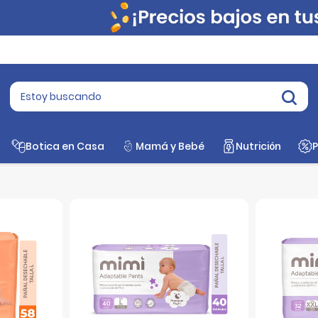
Botica en Casa
Mamá y Bebé
Nutrición