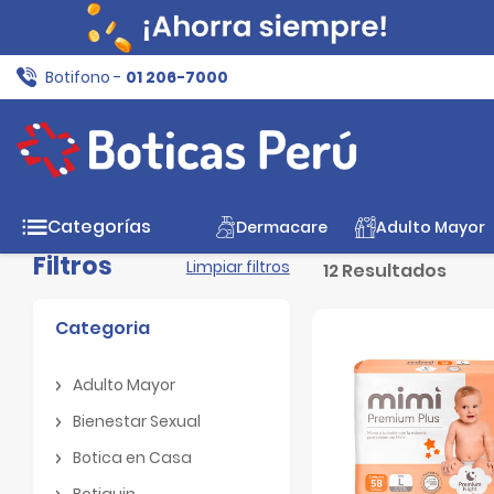
Botifono -
01 206-7000
Inicio
Mamá y Bebé
pañales
Mimi
Categorías
Dermacare
Adulto Mayor
Filtros
Limpiar filtros
12 Resultados
Categoria
Adulto Mayor
Adulto Mayor
Bienestar Sexual
Bienestar Sexual
Botica en Casa
Botica en Casa
Botiquin