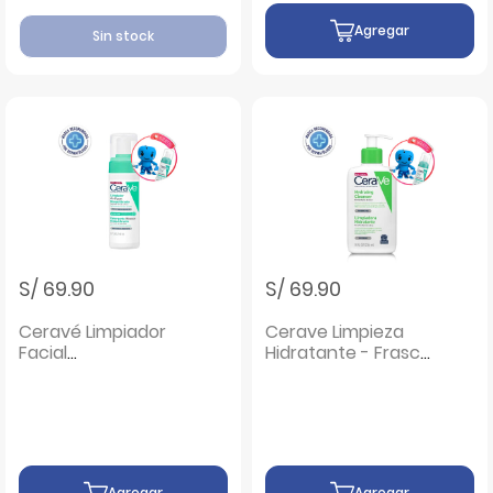
Agregar
Sin stock
S/ 69.90
S/ 69.90
Ceravé Limpiador
Cerave Limpieza
Facial
Hidratante - Frasco
Reequilibrante Air
236 ML
Foam - Frasco
148ml
Agregar
Agregar