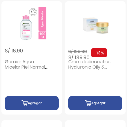
Precio rebajado de
a
S/ 16.90
S/ 159.90
-13%
S/ 139.90
Garnier Agua
Crema Isdinceutics
Micelar Piel Normal
Hyaluronic Oily &
- Frasco 100 ML
Combination - Pote
50Gr
Agregar
Agregar