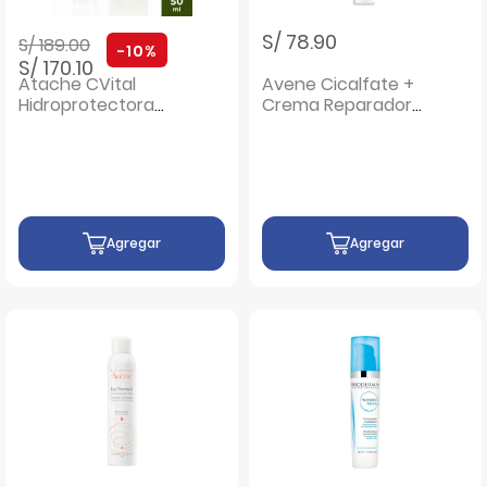
Precio rebajado de
a
S/ 78.90
S/ 189.00
-10%
S/ 170.10
Atache CVital
Avene Cicalfate +
Hidroprotectora
Crema Reparadora
Crema Piel Normal
- Frasco 40 ml
Día 50 ML
Agregar
Agregar