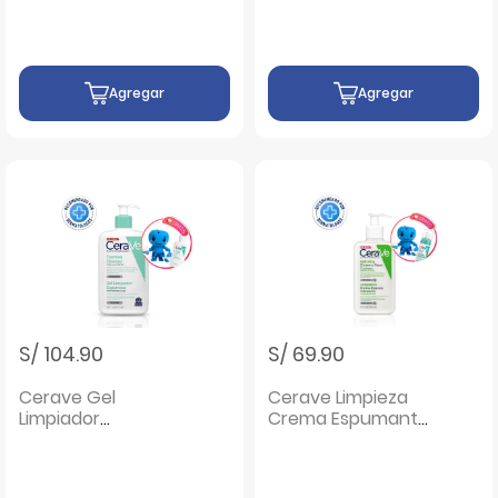
Agregar
Agregar
S/ 104.90
S/ 69.90
Cerave Gel
Cerave Limpieza
Limpiador
Crema Espumante
Espumoso - Frasco
Hidratante - Frasco
473 ML
236ML