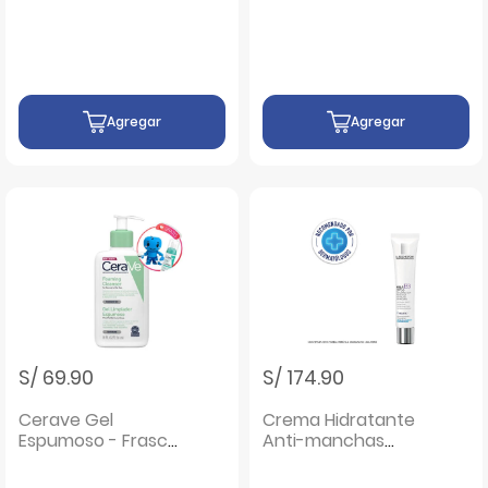
Rugosidades -
473 ML
Frasco 236 ML
Agregar
Agregar
S/ 69.90
S/ 174.90
Cerave Gel
Crema Hidratante
Espumoso - Frasco
Anti-manchas
236 ML
MelaB3 - Tubo 40
ML