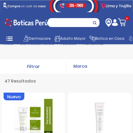
0
Dermacare
Adulto Mayor
Botica en Casa
Inicio
Dermocosmética
Faciales
Piel Normal
Filtrar
47 Resultados
Nuevo