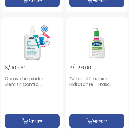
S/ 105.90
S/ 128.00
Cerave Limpiador
Cetaphil Emulsión
Blemish Control
Hidratante - Frasco
Cleanser- Frasco
473 Ml
473 ml
Agregar
Agregar