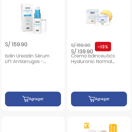
Precio rebajado de
a
S/ 159.90
S/ 159.90
-13%
S/ 139.90
Isdin Ureadin Sérum
Crema Isdinceutics
Lift Antiarrugas -
Hyaluronic Normal
Frasco 30 Ml
to dry Skin - Pote
50Gr
Agregar
Agregar