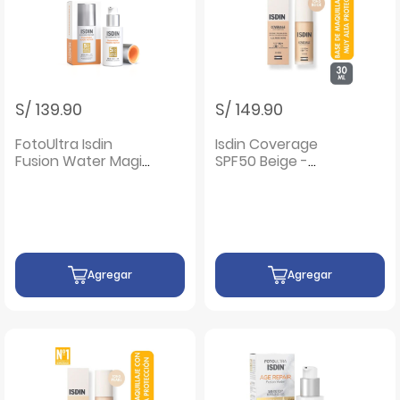
S/ 139.90
S/ 149.90
FotoUltra Isdin
Isdin Coverage
Fusion Water Magic
SPF50 Beige -
Repair - Frasco 50
Frasco 30G
ML
Agregar
Agregar