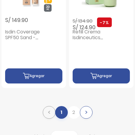
Precio rebajado de
a
S/ 149.90
S/ 134.90
-7%
S/ 124.90
Isdin Coverage
Refill Crema
SPF50 Sand -
Isdinceutics
Frasco 30G
Hyaluronic Oily &
Combination - Pote
50 G
Agregar
Agregar
<
>
1
2