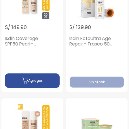
S/ 149.90
S/ 139.90
Isdin Coverage
Isdin Fotoultra Age
SPF50 Pearl -
Repair - Frasco 50
Frasco 30G
ML
Agregar
Sin stock